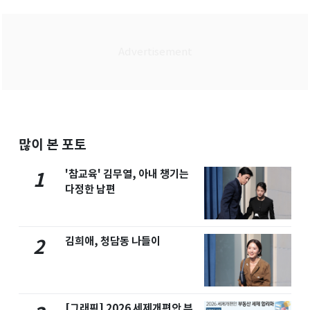
많이 본 포토
'참교육' 김무열, 아내 챙기는
1
다정한 남편
김희애, 청담동 나들이
2
[그래픽] 2026 세제개편안 부