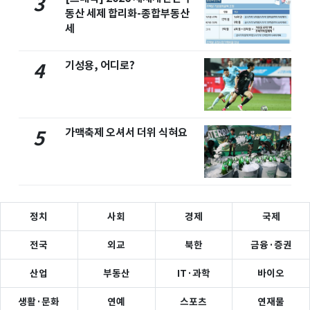
3
동산 세제 합리화-종합부동산
세
기성용, 어디로?
4
가맥축제 오셔서 더위 식혀요
5
정치
사회
경제
국제
전국
외교
북한
금융·증권
산업
부동산
IT·과학
바이오
생활·문화
연예
스포츠
연재물