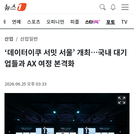
포토
문화
연예
스포츠
오피니언
피플
TV
산업
산업일반
‘데이터이쿠 서밋 서울’ 개최…국내 대기
업들과 AX 여정 본격화
2026.06.25 오후 03:33