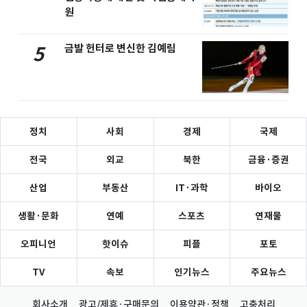
원
금발 헌터로 변신한 김예림
5
정치
사회
경제
국제
전국
외교
북한
금융·증권
산업
부동산
IT·과학
바이오
생활·문화
연예
스포츠
연재물
오피니언
핫이슈
피플
포토
TV
속보
인기뉴스
주요뉴스
회사소개
광고/제휴·구매문의
이용약관·정책
고충처리