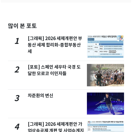
많이 본 포토
[그래픽] 2026 세제개편안 부
1
동산 세제 합리화-종합부동산
세
[포토] 스페인 세우타 국경 도
2
달한 모로코 이민자들
차준환의 변신
3
[그래픽] 2026 세제개편안 가
4
업상속공제 개편 및 사업승계지