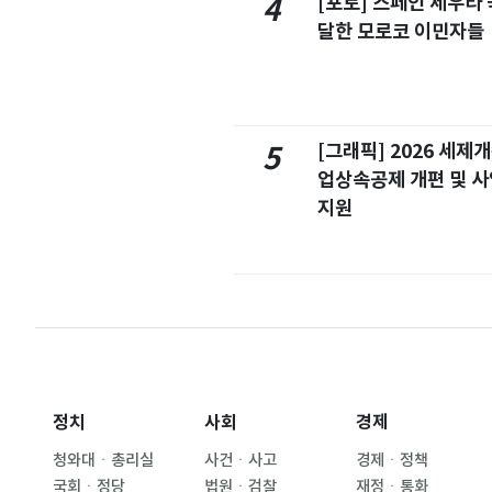
[포토] 스페인 세우타 
4
달한 모로코 이민자들
[그래픽] 2026 세제
5
업상속공제 개편 및 
지원
정치
사회
경제
청와대ㆍ총리실
사건ㆍ사고
경제ㆍ정책
국회ㆍ정당
법원ㆍ검찰
재정ㆍ통화