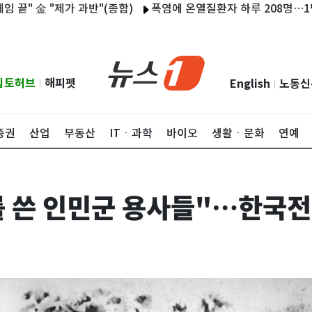
 金 "제가 과반"(종합)
폭염에 온열질환자 하루 208명…1명 사
립토허브
해피펫
English
노동신
|
|
증권
산업
부동산
ITㆍ과학
바이오
생활ㆍ문화
연예
를 쓴 인민군 용사들"…한국전쟁