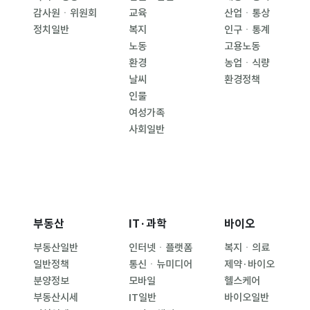
감사원ㆍ위원회
교육
산업ㆍ통상
정치일반
복지
인구ㆍ통계
노동
고용노동
환경
농업ㆍ식량
날씨
환경정책
인물
여성가족
사회일반
부동산
IT·과학
바이오
부동산일반
인터넷ㆍ플랫폼
복지ㆍ의료
일반정책
통신ㆍ뉴미디어
제약·바이오
분양정보
모바일
헬스케어
부동산시세
IT일반
바이오일반