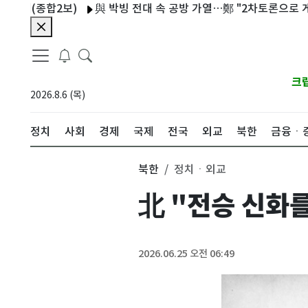
(종합2보)
與 박빙 전대 속 공방 가열…鄭 "2차토론으로 게임 끝"
크
2026.8.6 (목)
정치
사회
경제
국제
전국
외교
북한
금융ㆍ
북한
정치ㆍ외교
北 "전승 신화
2026.06.25 오전 06:49