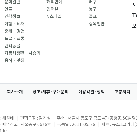
문화일반
해외연예
배구
포
언론
인터뷰
농구
T
건강정보
N스타일
골프
여행ㆍ레저
종목일반
보
운세ㆍ명언
도로ㆍ교통
반려동물
자동차생활ㆍ시승기
음식ㆍ맛집
회사소개
광고/제휴·구매문의
이용약관·정책
고충처리
: 채원배
|
편집국장 : 김기성
|
주소 : 서울시 종로구 종로 47 (공평동,SC빌딩
매업신고 : 서울종로 0676호
|
등록일 : 2011. 05. 26
|
제호 : 뉴스1코리아
.kr