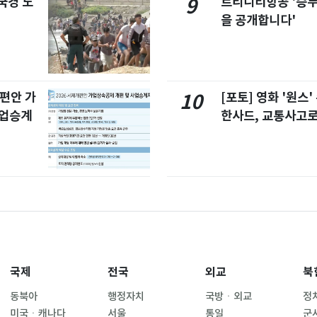
국경 도
트리니티항공 '승
9
을 공개합니다'
개편안 가
[포토] 영화 '원스
10
사업승계
한사드, 교통사고로
국제
전국
외교
북
동북아
행정자치
국방ㆍ외교
정
미국ㆍ캐나다
서울
통일
군