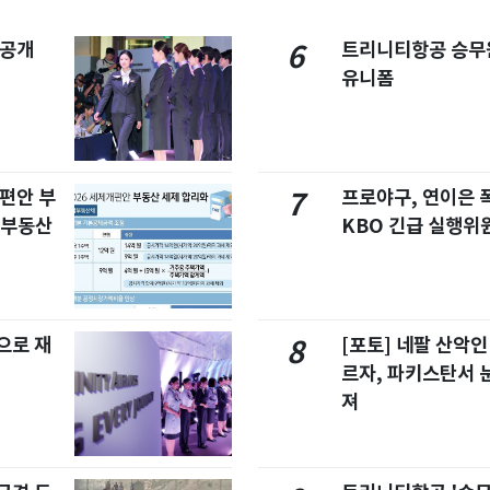
 공개
트리니티항공 승무
6
유니폼
개편안 부
프로야구, 연이은
7
합부동산
KBO 긴급 실행위
으로 재
[포토] 네팔 산악인
8
르자, 파키스탄서 
져