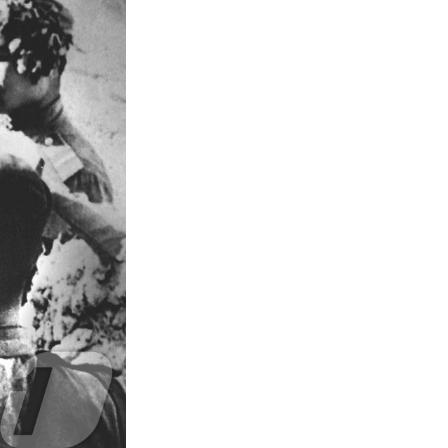
서울
31
℃
부산
27
℃
대구
29
℃
인천
29
℃
광주
27
℃
대전
28
℃
울산
26
℃
강릉
25
℃
제주
27
℃