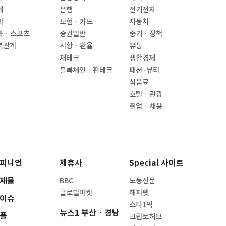
제
은행
전기전자
회
보험ㆍ카드
자동차
화ㆍ스포츠
증권일반
중기ㆍ정책
북관계
시황ㆍ환율
유통
재테크
생활경제
블록체인ㆍ핀테크
패션·뷰티
식음료
호텔ㆍ관광
취업ㆍ채용
피니언
제휴사
Special 사이트
재물
BBC
노동신문
글로벌마켓
해피펫
이슈
스타1픽
뉴스1 부산ㆍ경남
플
크립토허브