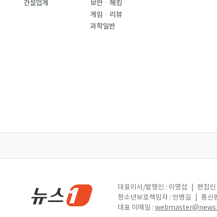
건설업계
보안ㆍ해킹
게임ㆍ리뷰
과학일반
대표이사/발행인 : 이영섭
|
편집인 
청소년보호책임자 : 안병길
|
통신판
대표 이메일 :
webmaster@news1