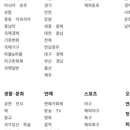
아시아ㆍ호주
경기
재외동포
경
유럽
인천
사
중동ㆍ아프리카
강원
문
중남미
세종ㆍ충북
남
국제경제
대전ㆍ충남
기후변화
전북
국제기구
전남광주
피플&피플
대구ㆍ경북
지구촌화제
부산ㆍ경남
국제일반
울산
제주
생활·문화
연예
스포츠
오
연
공연ㆍ전시
연예가화제
야구
책
방송ㆍTV
해외야구
핫
종교
영화
축구
피
국가유산ㆍ학술
음악
해외축구