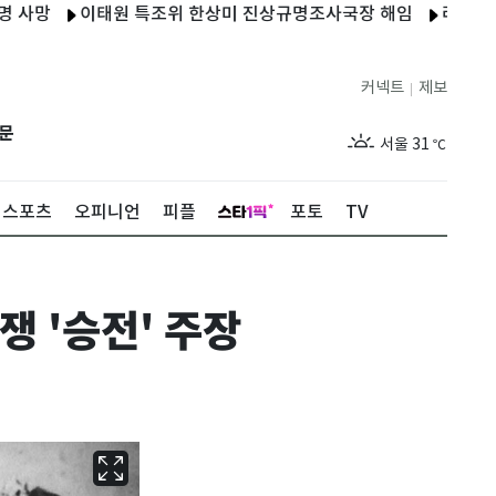
망
이태원 특조위 한상미 진상규명조사국장 해임
러, 연료난에 
커넥트
제보
|
제주
27
℃
문
서울
31
℃
부산
27
℃
스포츠
오피니언
피플
포토
TV
대구
29
℃
인천
29
℃
 '승전' 주장
광주
27
℃
대전
28
℃
울산
26
℃
강릉
25
℃
제주
27
℃