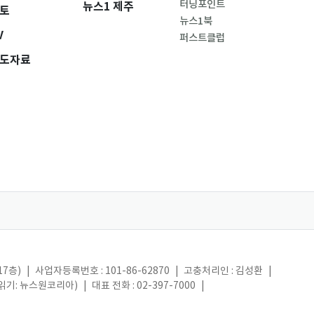
터닝포인트
뉴스1 제주
토
뉴스1북
V
퍼스트클럽
도자료
17층)
|
사업자등록번호 : 101-86-62870
|
고충처리인 : 김성환
|
(읽기: 뉴스원코리아)
|
대표 전화 : 02-397-7000
|