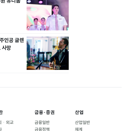
무원 유니폼
' 주인공 글렌
 사망
한
금융·증권
산업
치ㆍ외교
금융일반
산업일반
사
금융정책
재계