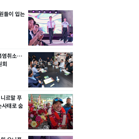
원들이 입는
 폭염취소…
원회
 니르말 푸
눈사태로 숨