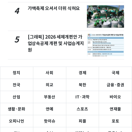
가맥축제 오셔서 더위 식혀요
4
[그래픽] 2026 세제개편안 가
5
업상속공제 개편 및 사업승계지
원
정치
사회
경제
국제
전국
외교
북한
금융·증권
산업
부동산
IT·과학
바이오
생활·문화
연예
스포츠
연재물
오피니언
핫이슈
피플
포토