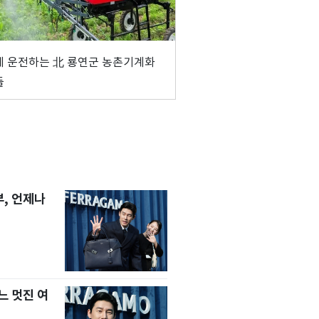
 운전하는 北 룡연군 농촌기계화
들
, 언제나
느 멋진 여