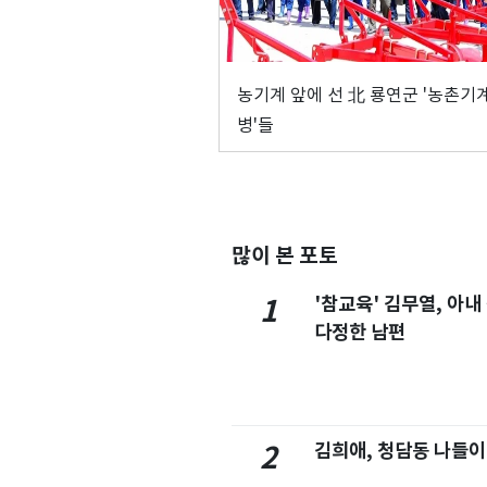
농기계 앞에 선 北 룡연군 '농촌기
병'들
많이 본 포토
'참교육' 김무열, 아내
1
다정한 남편
김희애, 청담동 나들이
2