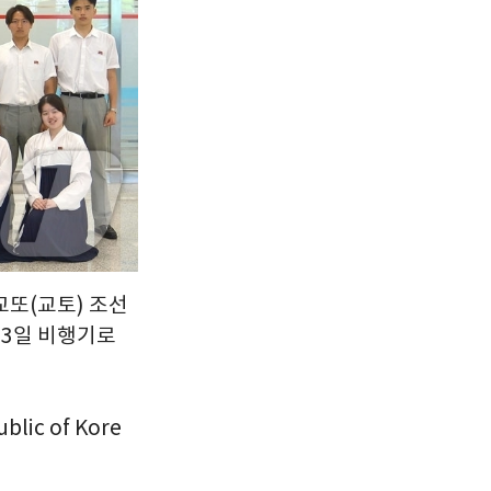
서울
35
℃
부산
33
℃
대구
31
℃
인천
36
℃
광주
33
℃
대전
36
℃
울산
32
℃
교또(교토) 조선
강릉
22
℃
3일 비행기로
제주
30
℃
lic of Kore