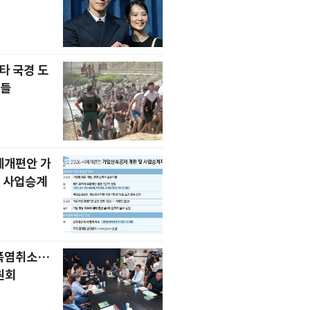
타 국경 도
자들
세제개편안 가
 사업승계
 폭염취소…
원회