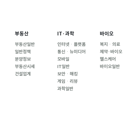
부동산
IT·과학
바이오
부동산일반
인터넷ㆍ플랫폼
복지ㆍ의료
일반정책
통신ㆍ뉴미디어
제약·바이오
분양정보
모바일
헬스케어
부동산시세
IT일반
바이오일반
건설업계
보안ㆍ해킹
게임ㆍ리뷰
과학일반