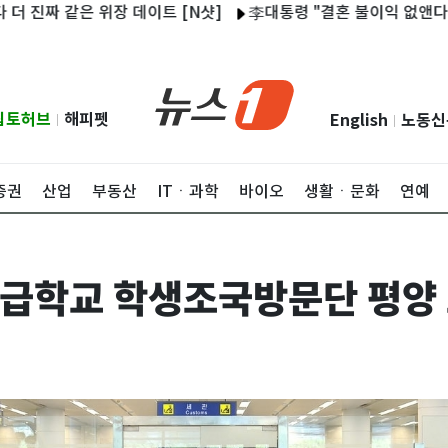
짜 같은 위장 데이트 [N샷]
李대통령 "결혼 불이익 없앤다"…대출
립토허브
해피펫
English
노동신
|
|
증권
산업
부동산
ITㆍ과학
바이오
생활ㆍ문화
연예
급학교 학생조국방문단 평양