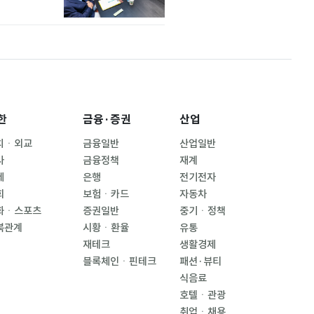
한
금융·증권
산업
치ㆍ외교
금융일반
산업일반
사
금융정책
재계
제
은행
전기전자
회
보험ㆍ카드
자동차
화ㆍ스포츠
증권일반
중기ㆍ정책
북관계
시황ㆍ환율
유통
재테크
생활경제
블록체인ㆍ핀테크
패션·뷰티
식음료
호텔ㆍ관광
취업ㆍ채용