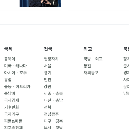
국제
전국
외교
북
동북아
행정자치
국방ㆍ외교
정
미국ㆍ캐나다
서울
통일
군
아시아ㆍ호주
경기
재외동포
경
유럽
인천
사
중동ㆍ아프리카
강원
문
중남미
세종ㆍ충북
남
국제경제
대전ㆍ충남
기후변화
전북
국제기구
전남광주
피플&피플
대구ㆍ경북
지구촌화제
부산ㆍ경남