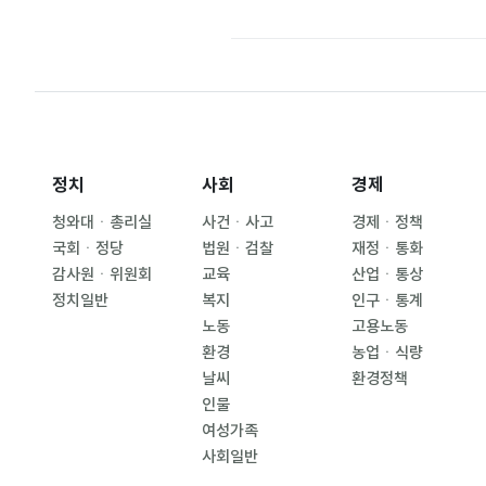
정치
사회
경제
청와대ㆍ총리실
사건ㆍ사고
경제ㆍ정책
국회ㆍ정당
법원ㆍ검찰
재정ㆍ통화
감사원ㆍ위원회
교육
산업ㆍ통상
정치일반
복지
인구ㆍ통계
노동
고용노동
환경
농업ㆍ식량
날씨
환경정책
인물
여성가족
사회일반