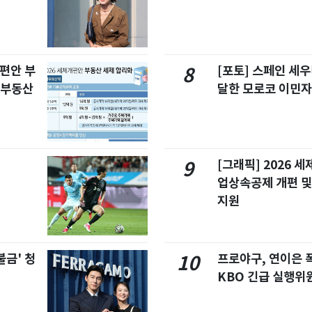
개편안 부
[포토] 스페인 세우
8
합부동산
달한 모로코 이민
[그래픽] 2026 
9
업상속공제 개편 및
지원
불금' 청
프로야구, 연이은
10
KBO 긴급 실행위