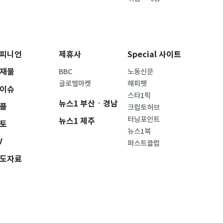
피니언
제휴사
Special 사이트
재물
BBC
노동신문
글로벌마켓
해피펫
이슈
스타1픽
뉴스1 부산ㆍ경남
플
크립토허브
터닝포인트
뉴스1 제주
토
뉴스1북
V
퍼스트클럽
도자료