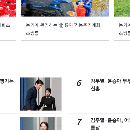
계화초
농기계 관리하는 北 룡연군 농촌기계화
농기계
초병들
초병
 챙기는
김무열·윤승아 부부
6
신혼
김무열·윤승아, 어
7
름날