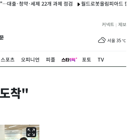
·청약·세제 22개 과제 점검
월드로봇올림피아드 한국대회 청주
커넥트
제보
|
제주
30
℃
문
서울
35
℃
부산
33
℃
스포츠
오피니언
피플
포토
TV
대구
31
℃
인천
36
℃
 도착"
광주
33
℃
대전
36
℃
울산
32
℃
강릉
22
℃
제주
30
℃