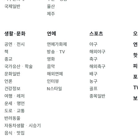
국제일반
울산
제주
생활·문화
연예
스포츠
오
연
공연ㆍ전시
연예가화제
야구
책
방송ㆍTV
해외야구
핫
종교
영화
축구
피
국가유산ㆍ학술
음악
해외축구
문화일반
해외연예
배구
포
언론
인터뷰
농구
T
건강정보
N스타일
골프
여행ㆍ레저
종목일반
보
운세ㆍ명언
도로ㆍ교통
반려동물
자동차생활ㆍ시승기
음식ㆍ맛집