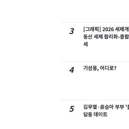
[그래픽] 2026 세제
3
동산 세제 합리화-종
세
기성용, 어디로?
4
김무열·윤승아 부부 '
5
담동 데이트