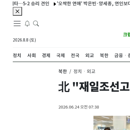
타…5-2 승리 견인
'오싹한 연애' 박은빈·양세종, 연인보다 더 진
크
2026.8.8 (토)
정치
사회
경제
국제
전국
외교
북한
금융ㆍ
북한
정치ㆍ외교
北 "재일조선고
2026.06.24 오전 07:38