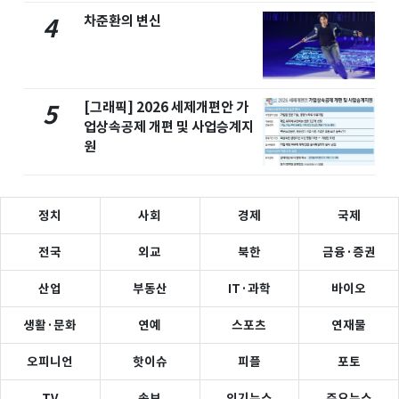
차준환의 변신
4
[그래픽] 2026 세제개편안 가
5
업상속공제 개편 및 사업승계지
원
정치
사회
경제
국제
전국
외교
북한
금융·증권
산업
부동산
IT·과학
바이오
생활·문화
연예
스포츠
연재물
오피니언
핫이슈
피플
포토
TV
속보
인기뉴스
주요뉴스