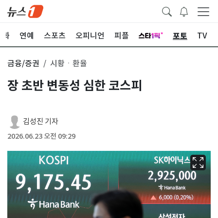
포토
문화
연예
스포츠
오피니언
피플
TV
금융/증권
시황ㆍ환율
장 초반 변동성 심한 코스피
김성진 기자
2026.06.23 오전 09:29