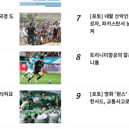
국경 도
[포토] 네팔 산악인
7
르자, 파키스탄서 
져
트리니티항공의 깔끔
8
니폼
 식혀요
[포토] 영화 '원스
9
한사드, 교통사고로