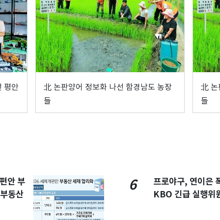
선 평안
北 논판양어 정보화 나선 함경남도 농장
北 논
들
들
개편안 부
프로야구, 연이은
6
합부동산
KBO 긴급 실행위