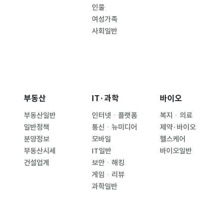
인물
여성가족
사회일반
부동산
IT·과학
바이오
부동산일반
인터넷ㆍ플랫폼
복지ㆍ의료
일반정책
통신ㆍ뉴미디어
제약·바이오
분양정보
모바일
헬스케어
부동산시세
IT일반
바이오일반
건설업계
보안ㆍ해킹
게임ㆍ리뷰
과학일반