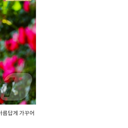
서울
34
℃
부산
31
℃
대구
34
℃
인천
34
℃
광주
35
℃
대전
35
℃
울산
31
℃
강릉
29
℃
제주
30
℃
 아름답게 가꾸어