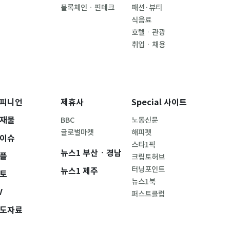
블록체인ㆍ핀테크
패션·뷰티
식음료
호텔ㆍ관광
취업ㆍ채용
피니언
제휴사
Special 사이트
재물
BBC
노동신문
글로벌마켓
해피펫
이슈
스타1픽
뉴스1 부산ㆍ경남
플
크립토허브
터닝포인트
뉴스1 제주
토
뉴스1북
V
퍼스트클럽
도자료