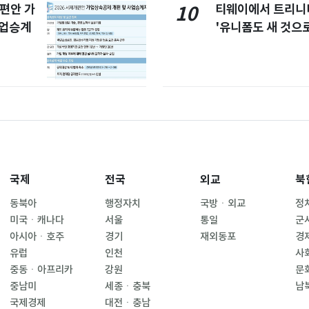
개편안 가
티웨이에서 트리
10
사업승계
'유니폼도 새 것으로
국제
전국
외교
북
동북아
행정자치
국방ㆍ외교
정
미국ㆍ캐나다
서울
통일
군
아시아ㆍ호주
경기
재외동포
경
유럽
인천
사
중동ㆍ아프리카
강원
문
중남미
세종ㆍ충북
남
국제경제
대전ㆍ충남