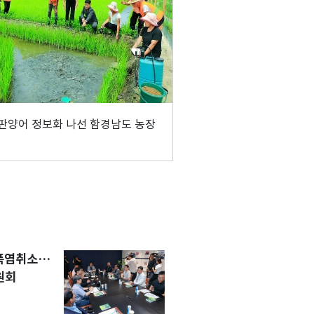
판양어 정보화 나선 함경남도 농장
 폭염취소…
원회