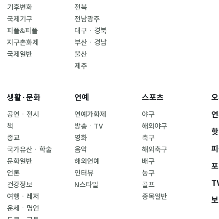
기후변화
전북
국제기구
전남광주
피플&피플
대구ㆍ경북
지구촌화제
부산ㆍ경남
국제일반
울산
제주
생활·문화
연예
스포츠
오
연
공연ㆍ전시
연예가화제
야구
책
방송ㆍTV
해외야구
핫
종교
영화
축구
피
국가유산ㆍ학술
음악
해외축구
문화일반
해외연예
배구
포
언론
인터뷰
농구
T
건강정보
N스타일
골프
여행ㆍ레저
종목일반
보
운세ㆍ명언