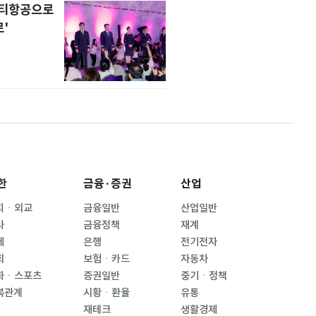
니티항공으로
'
한
금융·증권
산업
치ㆍ외교
금융일반
산업일반
사
금융정책
재계
제
은행
전기전자
회
보험ㆍ카드
자동차
화ㆍ스포츠
증권일반
중기ㆍ정책
북관계
시황ㆍ환율
유통
재테크
생활경제