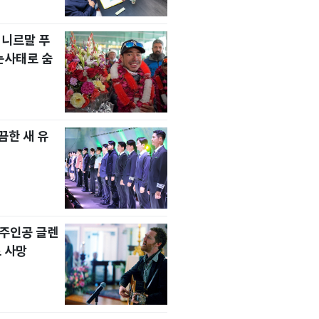
 니르말 푸
눈사태로 숨
한 새 유
' 주인공 글렌
 사망