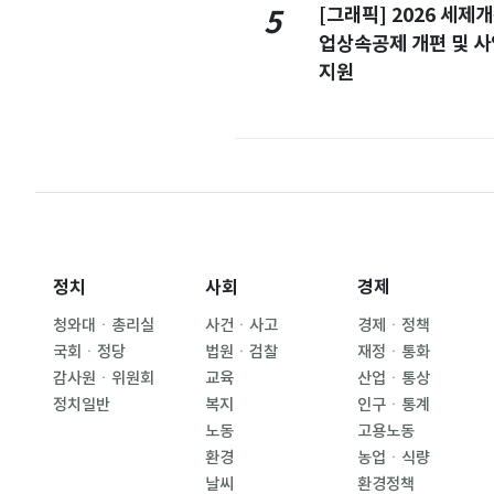
[그래픽] 2026 세제
5
업상속공제 개편 및 
지원
정치
사회
경제
청와대ㆍ총리실
사건ㆍ사고
경제ㆍ정책
국회ㆍ정당
법원ㆍ검찰
재정ㆍ통화
감사원ㆍ위원회
교육
산업ㆍ통상
정치일반
복지
인구ㆍ통계
노동
고용노동
환경
농업ㆍ식량
날씨
환경정책