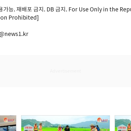
. 재배포 금지. DB 금지. For Use Only in the Repub
ion Prohibited]
@news1.kr