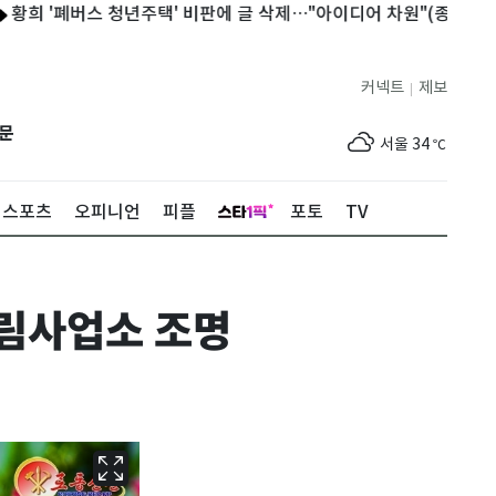
'폐버스 청년주택' 비판에 글 삭제…"아이디어 차원"(종합)
'카자
커넥트
제보
|
제주
30
℃
문
서울
34
℃
부산
31
℃
스포츠
오피니언
피플
포토
TV
대구
34
℃
인천
34
℃
림사업소 조명
광주
35
℃
대전
35
℃
울산
31
℃
강릉
29
℃
제주
30
℃