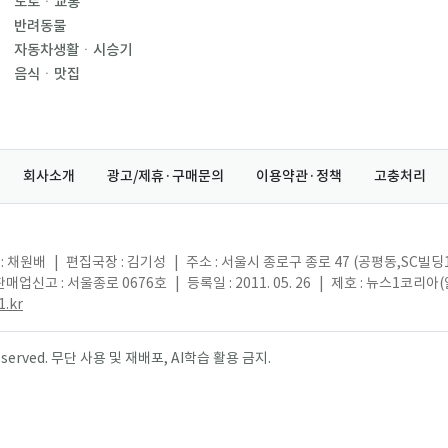
도로ㆍ교통
반려동물
자동차생활ㆍ시승기
음식ㆍ맛집
회사소개
광고/제휴·구매문의
이용약관·정책
고충처리
: 채원배
|
편집국장 : 김기성
|
주소 : 서울시 종로구 종로 47 (공평동,SC빌딩
매업신고 : 서울종로 0676호
|
등록일 : 2011. 05. 26
|
제호 : 뉴스1코리아
.kr
s reserved. 무단 사용 및 재배포, AI학습 활용 금지.