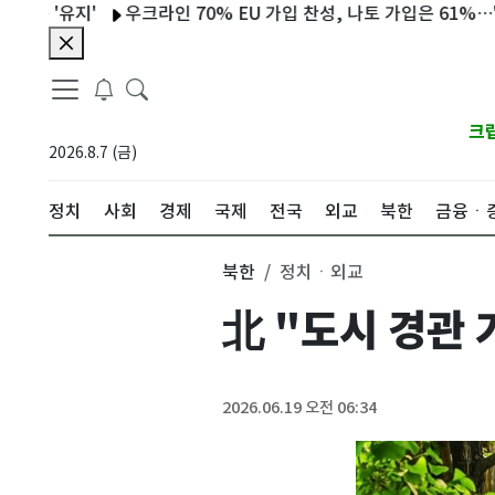
'유지'
우크라인 70% EU 가입 찬성, 나토 가입은 61%…'친서방
크
2026.8.7 (금)
정치
사회
경제
국제
전국
외교
북한
금융ㆍ
북한
정치ㆍ외교
北 "도시 경관
2026.06.19 오전 06:34