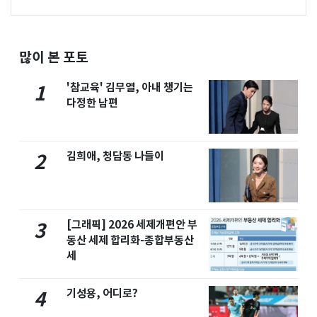
많이 본 포토
'참교육' 김무열, 아내 챙기는
1
다정한 남편
김희애, 청담동 나들이
2
[그래픽] 2026 세제개편안 부
3
동산 세제 합리화-종합부동산
세
기성용, 어디로?
4