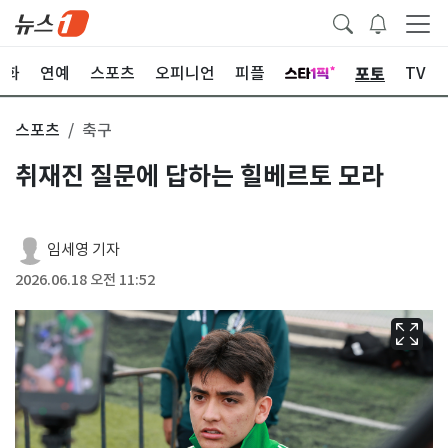
포토
문화
연예
스포츠
오피니언
피플
TV
스포츠
축구
취재진 질문에 답하는 힐베르토 모라
임세영 기자
2026.06.18 오전 11:52