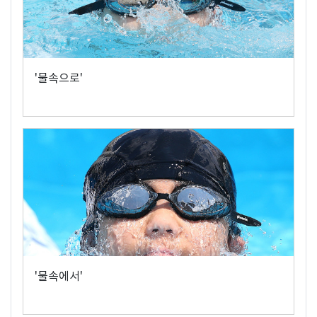
'물속으로'
'물속에서'