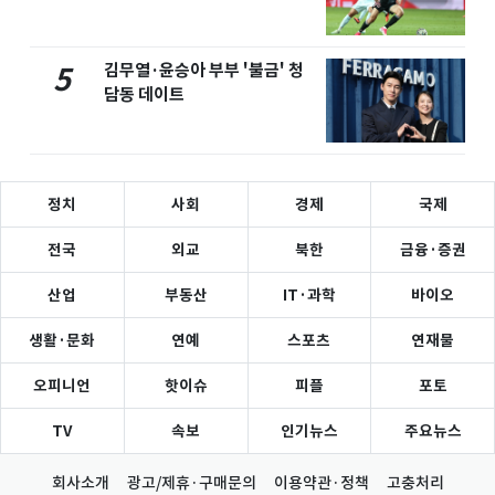
김무열·윤승아 부부 '불금' 청
5
담동 데이트
정치
사회
경제
국제
전국
외교
북한
금융·증권
산업
부동산
IT·과학
바이오
생활·문화
연예
스포츠
연재물
오피니언
핫이슈
피플
포토
TV
속보
인기뉴스
주요뉴스
회사소개
광고/제휴·구매문의
이용약관·정책
고충처리