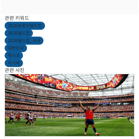
관련 키워드
2026북중미월드컵
2026월드컵
2026월드컵_국내
대한민국
멕시코
아기레
관련 사진