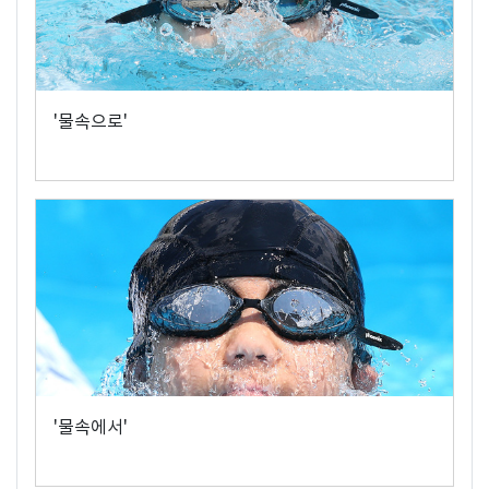
'물속으로'
'물속에서'