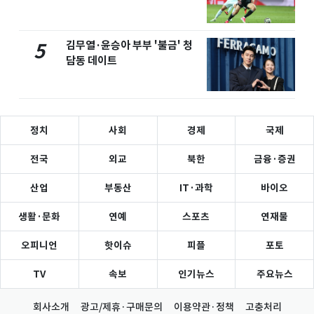
김무열·윤승아 부부 '불금' 청
5
담동 데이트
정치
사회
경제
국제
전국
외교
북한
금융·증권
산업
부동산
IT·과학
바이오
생활·문화
연예
스포츠
연재물
오피니언
핫이슈
피플
포토
TV
속보
인기뉴스
주요뉴스
회사소개
광고/제휴·구매문의
이용약관·정책
고충처리