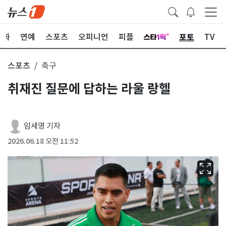
포토
문화
연예
스포츠
오피니언
피플
TV
스포츠
축구
취재진 질문에 답하는 라울 랑헬
임세영 기자
2026.06.18 오전 11:52