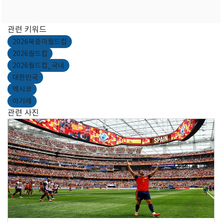
관련 키워드
2026북중미월드컵
2026월드컵
2026월드컵_국내
대한민국
멕시코
아기레
관련 사진