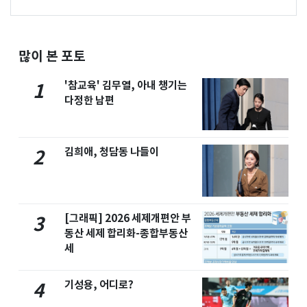
많이 본 포토
'참교육' 김무열, 아내 챙기는
1
다정한 남편
김희애, 청담동 나들이
2
[그래픽] 2026 세제개편안 부
3
동산 세제 합리화-종합부동산
세
기성용, 어디로?
4