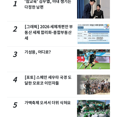
'참교육' 김무열, 아내 챙기는
1
다정한 남편
[그래픽] 2026 세제개편안 부
2
동산 세제 합리화-종합부동산
세
기성용, 어디로?
3
[포토] 스페인 세우타 국경 도
4
달한 모로코 이민자들
가맥축제 오셔서 더위 식혀요
5