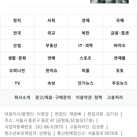
정치
사회
경제
국제
전국
외교
북한
금융·증권
산업
부동산
IT·과학
바이오
생활·문화
연예
스포츠
연재물
오피니언
핫이슈
피플
포토
TV
속보
인기뉴스
주요뉴스
회사소개
광고/제휴·구매문의
이용약관·정책
고충처리
대표이사/발행인 : 이영섭
|
편집인 : 채원배
|
편집국장 : 김기성
|
주소 : 서울시 종로구 종로 47 (공평동,SC빌딩17층)
|
사업자등록번호 : 101-86-62870
|
고충처리인 : 김성환
|
청소년보호책임자 : 안병길
|
통신판매업신고 : 서울종로 0676호
|