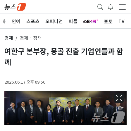
포토
문화
연예
스포츠
오피니언
피플
TV
경제
경제ㆍ정책
여한구 본부장, 몽골 진출 기업인들과 함
께
2026.06.17 오후 09:50