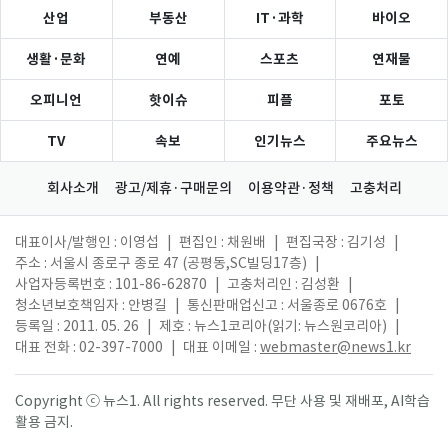
산업
부동산
IT·과학
바이오
생활·문화
연예
스포츠
연재물
오피니언
핫이슈
피플
포토
TV
속보
인기뉴스
주요뉴스
회사소개
광고/제휴·구매문의
이용약관·정책
고충처리
대표이사/발행인 : 이영섭
|
편집인 : 채원배
|
편집국장 : 김기성
|
주소 : 서울시 종로구 종로 47 (공평동,SC빌딩17층)
|
사업자등록번호 : 101-86-62870
|
고충처리인 : 김성환
|
청소년보호책임자 : 안병길
|
통신판매업신고 : 서울종로 0676호
|
등록일 : 2011. 05. 26
|
제호 : 뉴스1코리아(읽기: 뉴스원코리아)
|
대표 전화 : 02-397-7000
|
대표 이메일 :
webmaster@news1.kr
Copyright ⓒ 뉴스1. All rights reserved. 무단 사용 및 재배포, AI학습
활용 금지.