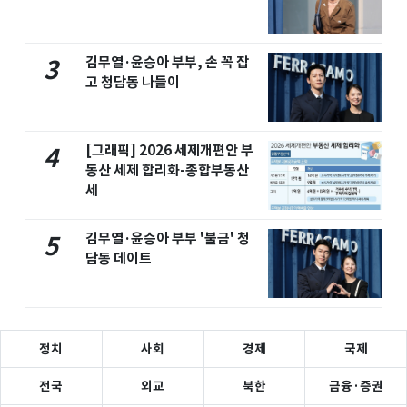
김무열·윤승아 부부, 손 꼭 잡
3
고 청담동 나들이
[그래픽] 2026 세제개편안 부
4
동산 세제 합리화-종합부동산
세
김무열·윤승아 부부 '불금' 청
5
담동 데이트
정치
사회
경제
국제
전국
외교
북한
금융·증권