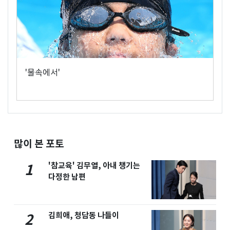
'물속에서'
많이 본 포토
'참교육' 김무열, 아내 챙기는
1
다정한 남편
김희애, 청담동 나들이
2