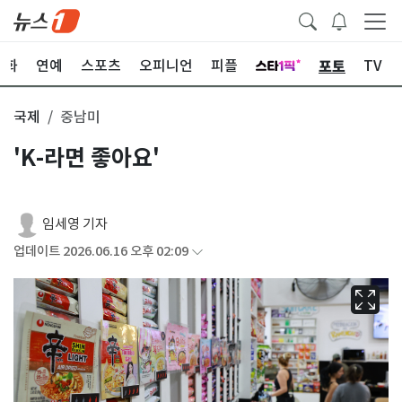
포토
문화
연예
스포츠
오피니언
피플
TV
국제
중남미
'K-라면 좋아요'
임세영 기자
업데이트 2026.06.16 오후 02:09