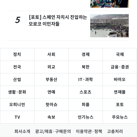
[포토] 스페인 자치시 진입하는
5
모로코 이민자들
정치
사회
경제
국제
전국
외교
북한
금융·증권
산업
부동산
IT·과학
바이오
생활·문화
연예
스포츠
연재물
오피니언
핫이슈
피플
포토
TV
속보
인기뉴스
주요뉴스
회사소개
광고/제휴·구매문의
이용약관·정책
고충처리