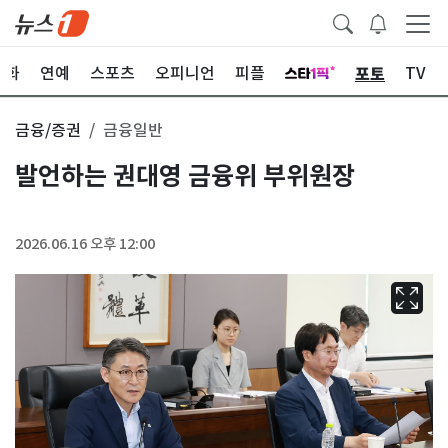
포토
문화
연예
스포츠
오피니언
피플
TV
금융/증권
금융일반
발언하는 권대영 금융위 부위원장
2026.06.16 오후 12:00