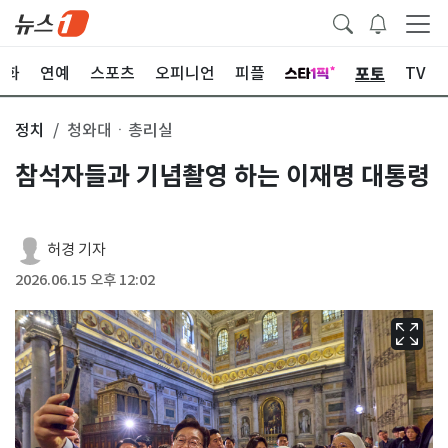
포토
문화
연예
스포츠
오피니언
피플
TV
정치
청와대ㆍ총리실
참석자들과 기념촬영 하는 이재명 대통령
허경 기자
2026.06.15 오후 12:02