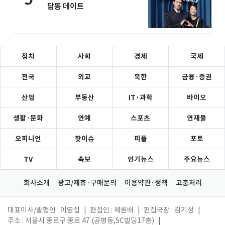
담동 데이트
정치
사회
경제
국제
전국
외교
북한
금융·증권
산업
부동산
IT·과학
바이오
생활·문화
연예
스포츠
연재물
오피니언
핫이슈
피플
포토
TV
속보
인기뉴스
주요뉴스
회사소개
광고/제휴·구매문의
이용약관·정책
고충처리
대표이사/발행인 : 이영섭
|
편집인 : 채원배
|
편집국장 : 김기성
|
주소 : 서울시 종로구 종로 47 (공평동,SC빌딩17층)
|