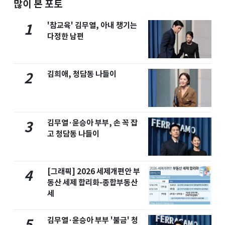
많이 본 포토
'참교육' 김무열, 아내 챙기는
1
다정한 남편
김희애, 청담동 나들이
2
김무열·윤승아 부부, 손 꼭 잡
3
고 청담동 나들이
[그래픽] 2026 세제개편안 부
4
동산 세제 합리화-종합부동산
세
김무열·윤승아 부부 '불금' 청
5