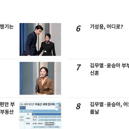
 챙기는
기성용, 어디로?
6
김무열·윤승아 부부
7
신혼
개편안 부
김무열·윤승아, 어
8
합부동산
름날