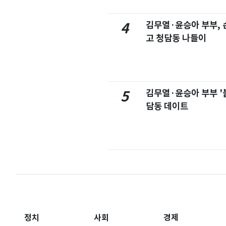
김무열·윤승아 부부, 손
4
고 청담동 나들이
김무열·윤승아 부부 '
5
담동 데이트
정치
사회
경제