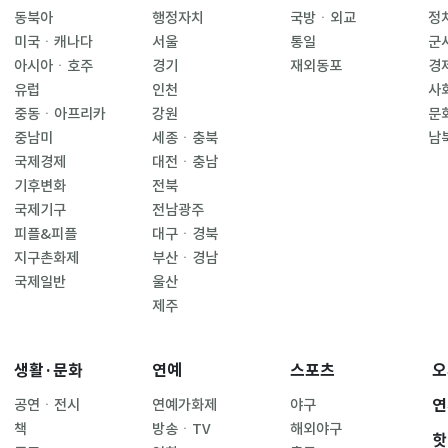
동북아
행정자치
국방ㆍ외교
정
미국ㆍ캐나다
서울
통일
군
아시아ㆍ호주
경기
재외동포
경
유럽
인천
사
중동ㆍ아프리카
강원
문
중남미
세종ㆍ충북
남
국제경제
대전ㆍ충남
기후변화
전북
국제기구
전남광주
피플&피플
대구ㆍ경북
지구촌화제
부산ㆍ경남
국제일반
울산
제주
생활·문화
연예
스포츠
오
연
공연ㆍ전시
연예가화제
야구
책
방송ㆍTV
해외야구
핫