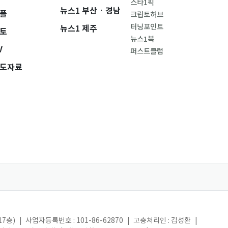
스타1픽
뉴스1 부산ㆍ경남
플
크립토허브
터닝포인트
뉴스1 제주
토
뉴스1북
V
퍼스트클럽
도자료
17층)
|
사업자등록번호 : 101-86-62870
|
고충처리인 : 김성환
|