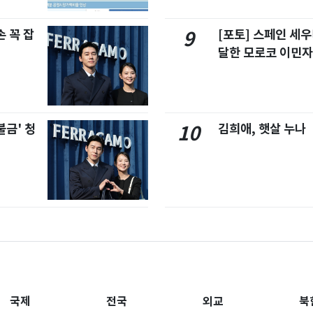
 꼭 잡
[포토] 스페인 세우
9
달한 모로코 이민
불금' 청
김희애, 햇살 누나
10
국제
전국
외교
북