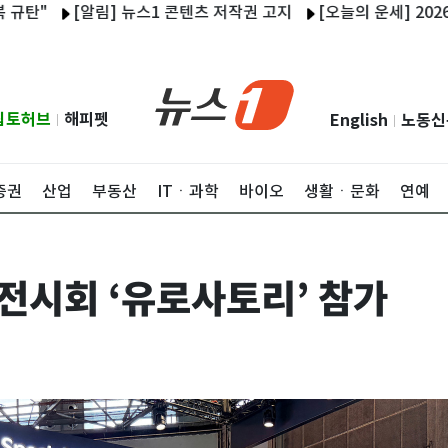
"
[알림] 뉴스1 콘텐츠 저작권 고지
[오늘의 운세] 2026년 8
립토허브
해피펫
English
노동신
|
|
증권
산업
부동산
ITㆍ과학
바이오
생활ㆍ문화
연예
산전시회 ‘유로사토리’ 참가