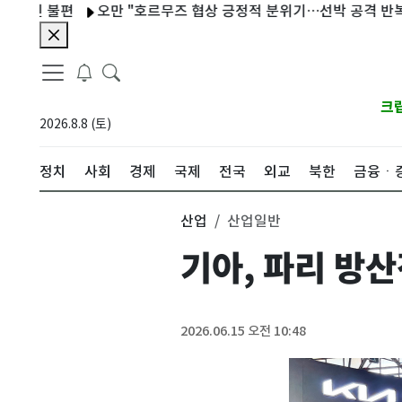
민 불편
오만 "호르무즈 협상 긍정적 분위기…선박 공격 반복 규탄
크
2026.8.8 (토)
정치
사회
경제
국제
전국
외교
북한
금융ㆍ
산업
산업일반
기아, 파리 방
2026.06.15 오전 10:48