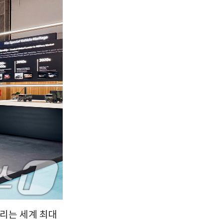
서울
25
℃
부산
27
℃
대구
27
℃
인천
27
℃
광주
28
℃
대전
28
℃
울산
26
℃
강릉
21
℃
제주
29
℃
열리는 세계 최대