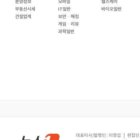
분양정보
모바일
헬스케어
부동산시세
IT일반
바이오일반
건설업계
보안ㆍ해킹
게임ㆍ리뷰
과학일반
대표이사/발행인 : 이영섭
|
편집인 