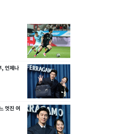
, 언제나
느 멋진 여