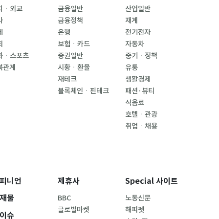
치ㆍ외교
금융일반
산업일반
사
금융정책
재계
제
은행
전기전자
회
보험ㆍ카드
자동차
화ㆍ스포츠
증권일반
중기ㆍ정책
북관계
시황ㆍ환율
유통
재테크
생활경제
블록체인ㆍ핀테크
패션·뷰티
식음료
호텔ㆍ관광
취업ㆍ채용
피니언
제휴사
Special 사이트
재물
BBC
노동신문
글로벌마켓
해피펫
이슈