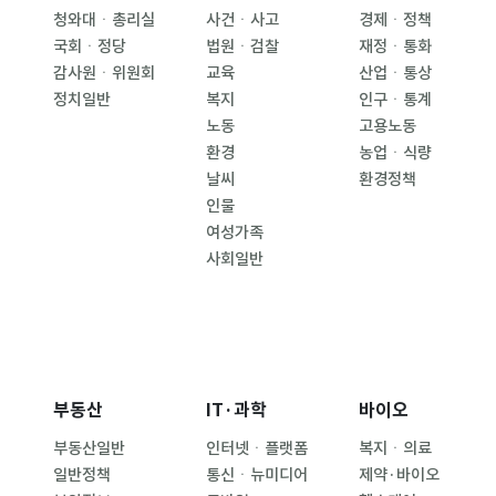
청와대ㆍ총리실
사건ㆍ사고
경제ㆍ정책
국회ㆍ정당
법원ㆍ검찰
재정ㆍ통화
감사원ㆍ위원회
교육
산업ㆍ통상
정치일반
복지
인구ㆍ통계
노동
고용노동
환경
농업ㆍ식량
날씨
환경정책
인물
여성가족
사회일반
부동산
IT·과학
바이오
부동산일반
인터넷ㆍ플랫폼
복지ㆍ의료
일반정책
통신ㆍ뉴미디어
제약·바이오