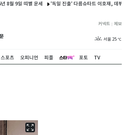
월 9일 띠별 운세
'독일 진출' 다름슈타트 이호재, 데뷔전 골 맛…2
커넥트
제보
|
제주
29
℃
문
서울
25
℃
부산
27
℃
스포츠
오피니언
피플
포토
TV
대구
27
℃
인천
27
℃
광주
28
℃
대전
28
℃
울산
26
℃
강릉
21
℃
제주
29
℃