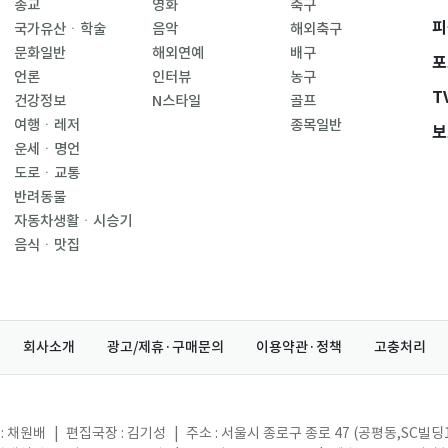
종교
영화
축구
피
국가유산ㆍ학술
음악
해외축구
문화일반
해외연예
배구
포
언론
인터뷰
농구
T
건강정보
N스타일
골프
여행ㆍ레저
종목일반
보
운세ㆍ명언
도로ㆍ교통
반려동물
자동차생활ㆍ시승기
음식ㆍ맛집
회사소개
광고/제휴·구매문의
이용약관·정책
고충처리
: 채원배
|
편집국장 : 김기성
|
주소 : 서울시 종로구 종로 47 (공평동,SC빌딩