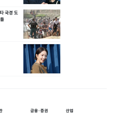
타 국경 도
자들
한
금융·증권
산업