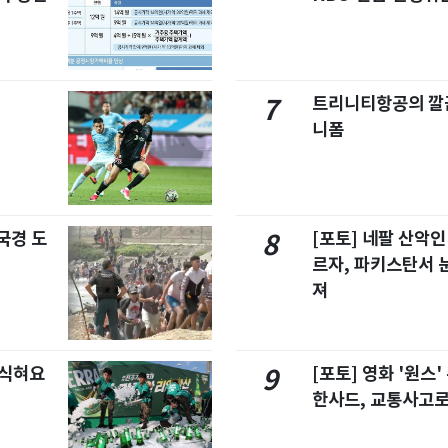
트리니티항공의 깔끔
7
니폼
국경 도
[포토] 네팔 산악인
8
르자, 파키스탄서 
져
 식혀요
[포토] 영화 '원스
9
한사드, 교통사고로