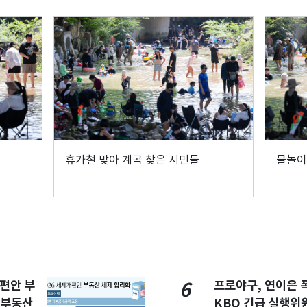
휴가철 맞아 계곡 찾은 시민들
물놀이
개편안 부
프로야구, 연이은
6
합부동산
KBO 긴급 실행위