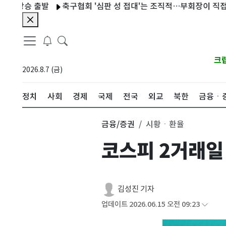
승 출발
축구협회 '심판 성 접대'는 조직적…부회장이 직접 사인
크
2026.8.7 (금)
정치
사회
경제
국제
전국
외교
북한
금융ㆍ
금융/증권
시황ㆍ환율
코스피 2거래일
김성진 기자
업데이트 2026.06.15 오전 09:23