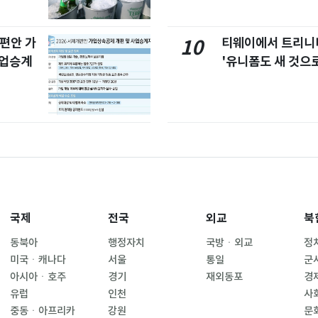
개편안 가
티웨이에서 트리
10
사업승계
'유니폼도 새 것으로
국제
전국
외교
북
동북아
행정자치
국방ㆍ외교
정
미국ㆍ캐나다
서울
통일
군
아시아ㆍ호주
경기
재외동포
경
유럽
인천
사
중동ㆍ아프리카
강원
문