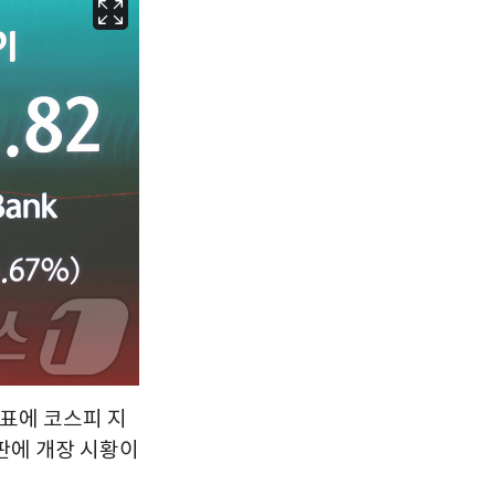
서울
31
℃
부산
29
℃
대구
30
℃
인천
30
℃
광주
31
℃
대전
29
℃
울산
28
℃
강릉
26
℃
제주
29
℃
발표에 코스피 지
판에 개장 시황이