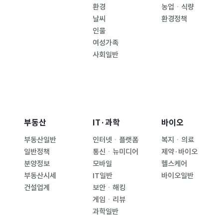
환경
농업ㆍ식량
날씨
환경정책
인물
여성가족
사회일반
부동산
IT·과학
바이오
부동산일반
인터넷ㆍ플랫폼
복지ㆍ의료
일반정책
통신ㆍ뉴미디어
제약·바이오
분양정보
모바일
헬스케어
부동산시세
IT일반
바이오일반
건설업계
보안ㆍ해킹
게임ㆍ리뷰
과학일반