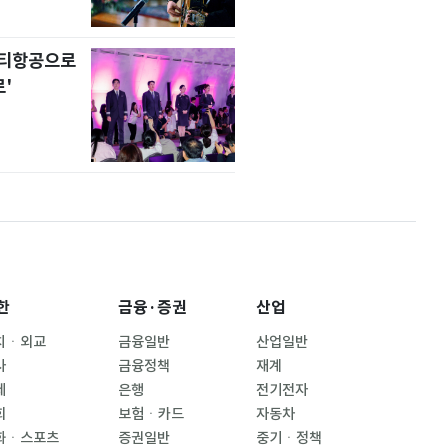
니티항공으로
'
한
금융·증권
산업
치ㆍ외교
금융일반
산업일반
사
금융정책
재계
제
은행
전기전자
회
보험ㆍ카드
자동차
화ㆍ스포츠
증권일반
중기ㆍ정책