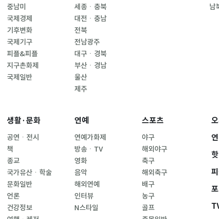
중남미
세종ㆍ충북
남
국제경제
대전ㆍ충남
기후변화
전북
국제기구
전남광주
피플&피플
대구ㆍ경북
지구촌화제
부산ㆍ경남
국제일반
울산
제주
생활·문화
연예
스포츠
오
연
공연ㆍ전시
연예가화제
야구
책
방송ㆍTV
해외야구
핫
종교
영화
축구
피
국가유산ㆍ학술
음악
해외축구
문화일반
해외연예
배구
포
언론
인터뷰
농구
T
건강정보
N스타일
골프