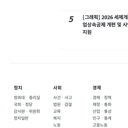
[그래픽] 2026 세제
5
업상속공제 개편 및 
지원
정치
사회
경제
청와대ㆍ총리실
사건ㆍ사고
경제ㆍ정책
국회ㆍ정당
법원ㆍ검찰
재정ㆍ통화
감사원ㆍ위원회
교육
산업ㆍ통상
정치일반
복지
인구ㆍ통계
노동
고용노동