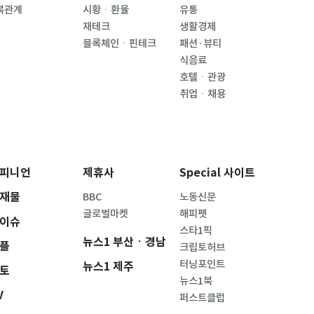
북관계
시황ㆍ환율
유통
재테크
생활경제
블록체인ㆍ핀테크
패션·뷰티
식음료
호텔ㆍ관광
취업ㆍ채용
피니언
제휴사
Special 사이트
재물
BBC
노동신문
글로벌마켓
해피펫
이슈
스타1픽
뉴스1 부산ㆍ경남
플
크립토허브
터닝포인트
뉴스1 제주
토
뉴스1북
V
퍼스트클럽