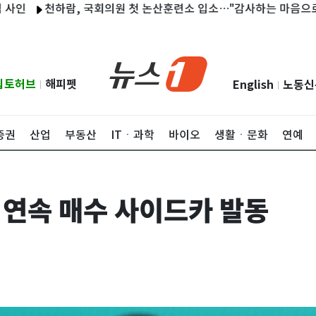
천하람, 국회의원 첫 논산훈련소 입소…"감사하는 마음으로 훈련"
립토허브
해피펫
English
노동신
|
|
증권
산업
부동산
ITㆍ과학
바이오
생활ㆍ문화
연예
 연속 매수 사이드카 발동