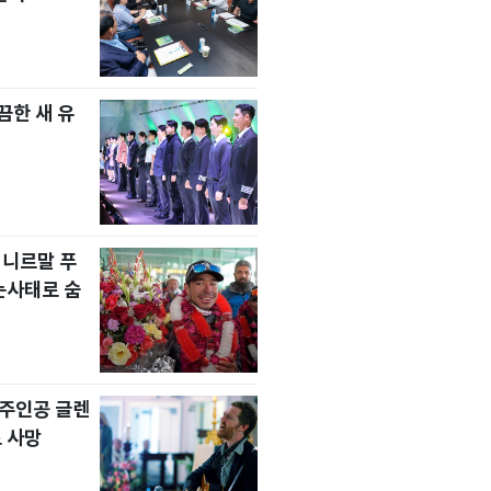
한 새 유
 니르말 푸
눈사태로 숨
' 주인공 글렌
 사망