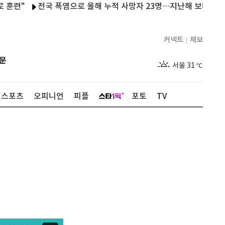
전국 폭염으로 올해 누적 사망자 23명…지난해 보다 2명 늘어
커넥트
제보
|
제주
29
℃
문
서울
31
℃
부산
29
℃
스포츠
오피니언
피플
포토
TV
대구
30
℃
인천
30
℃
광주
31
℃
대전
29
℃
울산
28
℃
강릉
26
℃
제주
29
℃