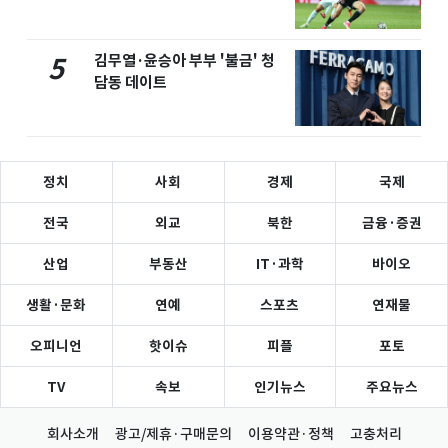
김무열·윤승아 부부 '불금' 청
5
담동 데이트
정치
사회
경제
국제
전국
외교
북한
금융·증권
산업
부동산
IT·과학
바이오
생활·문화
연예
스포츠
연재물
오피니언
핫이슈
피플
포토
TV
속보
인기뉴스
주요뉴스
회사소개
광고/제휴·구매문의
이용약관·정책
고충처리