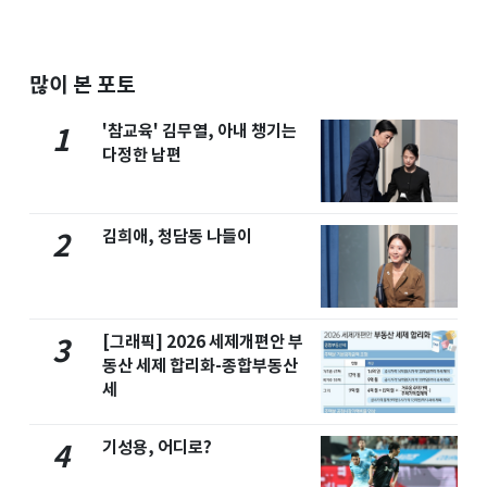
많이 본 포토
'참교육' 김무열, 아내 챙기는
1
다정한 남편
김희애, 청담동 나들이
2
[그래픽] 2026 세제개편안 부
3
동산 세제 합리화-종합부동산
세
기성용, 어디로?
4