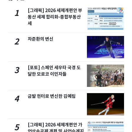
[그래픽] 2026 세제개편안 부
1
동산 세제 합리화-종합부동산
세
차준환의 변신
2
[포토] 스페인 세우타 국경 도
3
달한 모로코 이민자들
금발 헌터로 변신한 김예림
4
[그래픽] 2026 세제개편안 가
5
업상속공제 개편 및 사업승계지