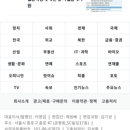
원
정치
사회
경제
국제
전국
외교
북한
금융·증권
산업
부동산
IT·과학
바이오
생활·문화
연예
스포츠
연재물
오피니언
핫이슈
피플
포토
TV
속보
인기뉴스
주요뉴스
회사소개
광고/제휴·구매문의
이용약관·정책
고충처리
대표이사/발행인 : 이영섭
|
편집인 : 채원배
|
편집국장 : 김기성
|
주소 : 서울시 종로구 종로 47 (공평동,SC빌딩17층)
|
사업자등록번호 : 101-86-62870
|
고충처리인 : 김성환
|