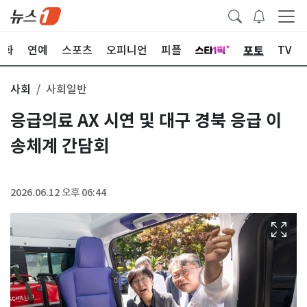
포토
문화
연예
스포츠
오피니언
피플
TV
사회
사회일반
응급의료 AX 시연 및 대구 경북 응급 이
송체계 간담회
2026.06.12 오후 06:44