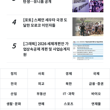
탄생…유니폼 공개
[포토] 스페인 세우타 국경 도
4
달한 모로코 이민자들
[그래픽] 2026 세제개편안 가
5
업상속공제 개편 및 사업승계지
원
정치
사회
경제
국제
전국
외교
북한
금융·증권
산업
부동산
IT·과학
바이오
생활·문화
연예
스포츠
연재물