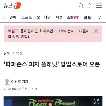
포토
문화
연예
스포츠
오피니언
피플
TV
트럼프, 폴리실리콘 최저수입가·15% 관세…12월4
일 시행(종합)
산업
유통
'파파존스 피자 플래닛' 팝업스토어 오픈
이광호 기자
2026.06.12 오전 11:19