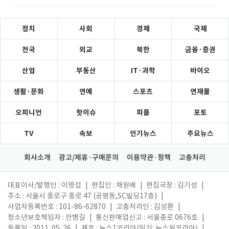
정치
사회
경제
국제
전국
외교
북한
금융·증권
산업
부동산
IT·과학
바이오
생활·문화
연예
스포츠
연재물
오피니언
핫이슈
피플
포토
TV
속보
인기뉴스
주요뉴스
회사소개
광고/제휴·구매문의
이용약관·정책
고충처리
대표이사/발행인 : 이영섭
|
편집인 : 채원배
|
편집국장 : 김기성
|
주소 : 서울시 종로구 종로 47 (공평동,SC빌딩17층)
|
사업자등록번호 : 101-86-62870
|
고충처리인 : 김성환
|
청소년보호책임자 : 안병길
|
통신판매업신고 : 서울종로 0676호
|
등록일 : 2011. 05. 26
|
제호 : 뉴스1코리아(읽기: 뉴스원코리아)
|