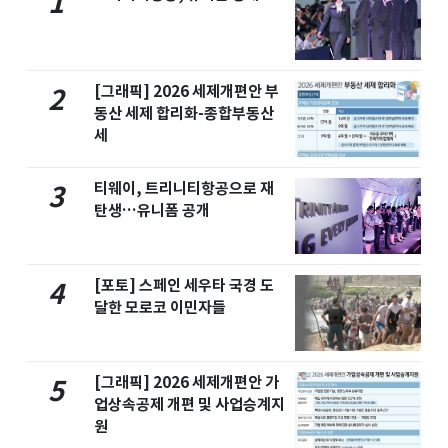
1
[그래픽] 2026 세제개편안 부
2
동산 세제 합리화-종합부동산
세
티웨이, 트리니티항공으로 재
3
탄생…유니폼 공개
[포토] 스페인 세우타 국경 도
4
달한 모로코 이민자들
[그래픽] 2026 세제개편안 가
5
업상속공제 개편 및 사업승계지
원