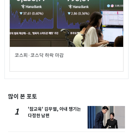
코스피·코스닥 하락 마감
많이 본 포토
'참교육' 김무열, 아내 챙기는
1
다정한 남편