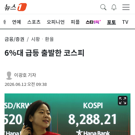
포토
문화
연예
스포츠
오피니언
피플
TV
금융/증권
시황ㆍ환율
6%대 급등 출발한 코스피
이광호 기자
2026.06.12 오전 09:38