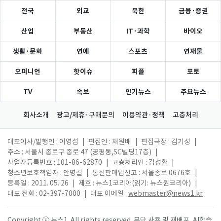
전국
외교
북한
금융·증권
산업
부동산
IT·과학
바이오
생활·문화
연예
스포츠
연재물
오피니언
핫이슈
피플
포토
TV
속보
인기뉴스
주요뉴스
회사소개
광고/제휴·구매문의
이용약관·정책
고충처리
대표이사/발행인 : 이영섭
|
편집인 : 채원배
|
편집국장 : 김기성
|
주소 : 서울시 종로구 종로 47 (공평동,SC빌딩17층)
|
사업자등록번호 : 101-86-62870
|
고충처리인 : 김성환
|
청소년보호책임자 : 안병길
|
통신판매업신고 : 서울종로 0676호
|
등록일 : 2011. 05. 26
|
제호 : 뉴스1코리아(읽기: 뉴스원코리아)
|
대표 전화 : 02-397-7000
|
대표 이메일 :
webmaster@news1.kr
Copyright ⓒ 뉴스1. All rights reserved. 무단 사용 및 재배포, AI학습