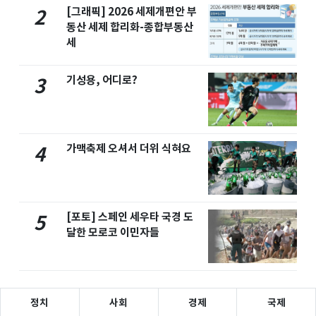
[그래픽] 2026 세제개편안 부
2
동산 세제 합리화-종합부동산
세
기성용, 어디로?
3
가맥축제 오셔서 더위 식혀요
4
[포토] 스페인 세우타 국경 도
5
달한 모로코 이민자들
정치
사회
경제
국제