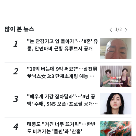
많이 본 뉴스
1
/
2
"눈 안감기고 입 돌아가"…'8혼' 유
1
퉁, 안면마비 근황 유튜브서 공개
"10억 버는데 9억 써요?"…삼전男
2
♥닉스女 3:3 단체소개팅 예능 화
제
"배우계 기강 잡아달라"…'4년 공
3
백' 수애, SNS 오픈·프로필 공개
화제
태풍도 "거긴 너무 뜨거워"…한반
4
도 비켜가는 '돌핀'과 '찬홈'