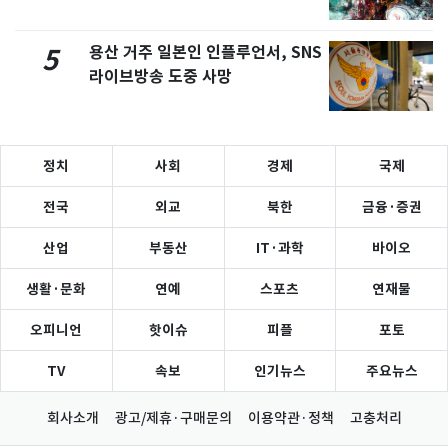
용산 거주 일본인 인플루언서, SNS
5
라이브방송 도중 사망
정치
사회
경제
국제
전국
외교
북한
금융·증권
산업
부동산
IT·과학
바이오
생활·문화
연예
스포츠
연재물
오피니언
핫이슈
피플
포토
TV
속보
인기뉴스
주요뉴스
회사소개
광고/제휴·구매문의
이용약관·정책
고충처리