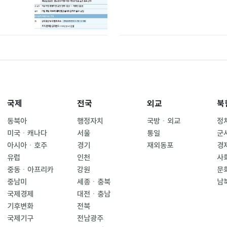
국제
전국
외교
북
동북아
행정자치
국방ㆍ외교
정
미국ㆍ캐나다
서울
통일
군
아시아ㆍ호주
경기
재외동포
경
유럽
인천
사
중동ㆍ아프리카
강원
문
중남미
세종ㆍ충북
남
국제경제
대전ㆍ충남
기후변화
전북
국제기구
전남광주