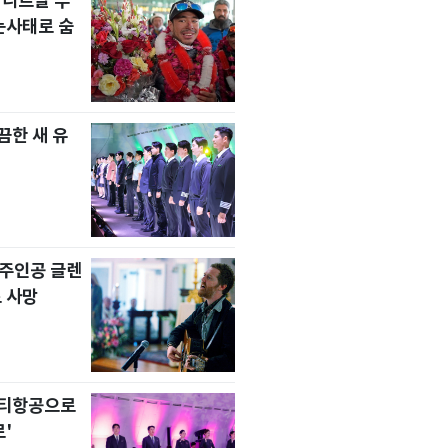
 니르말 푸
눈사태로 숨
한 새 유
' 주인공 글렌
 사망
니티항공으로
'