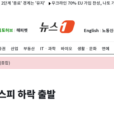
료' 경계는 '유지'
우크라인 70% EU 가입 찬성, 나토 가입은 6
립토허브
해피펫
English
노동신
|
|
증권
산업
부동산
ITㆍ과학
바이오
생활ㆍ문화
연예
(종합)
스피 하락 출발