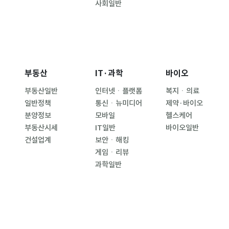
사회일반
부동산
IT·과학
바이오
부동산일반
인터넷ㆍ플랫폼
복지ㆍ의료
일반정책
통신ㆍ뉴미디어
제약·바이오
분양정보
모바일
헬스케어
부동산시세
IT일반
바이오일반
건설업계
보안ㆍ해킹
게임ㆍ리뷰
과학일반