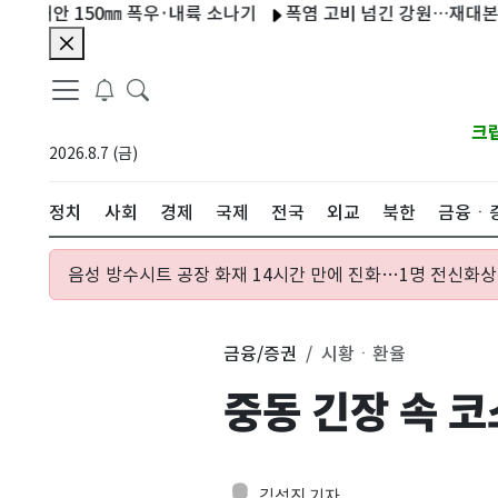
 150㎜ 폭우·내륙 소나기
폭염 고비 넘긴 강원…재대본 2단계 '종
크
2026.8.7 (금)
정치
사회
경제
국제
전국
외교
북한
금융ㆍ
음성 방수시트 공장 화재 14시간 만에 진화…1명 전신화상
금융/증권
시황ㆍ환율
중동 긴장 속 코
김성진 기자