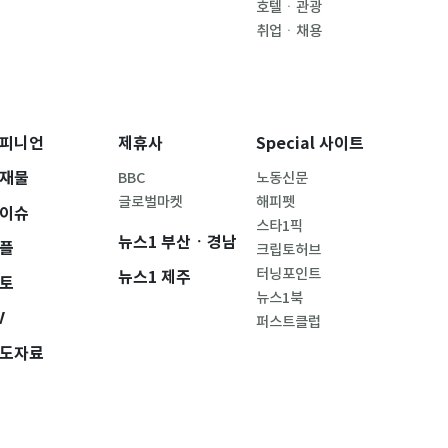
호텔ㆍ관광
취업ㆍ채용
피니언
제휴사
Special 사이트
재물
BBC
노동신문
글로벌마켓
해피펫
이슈
스타1픽
뉴스1 부산ㆍ경남
플
크립토허브
터닝포인트
뉴스1 제주
토
뉴스1북
V
퍼스트클럽
도자료