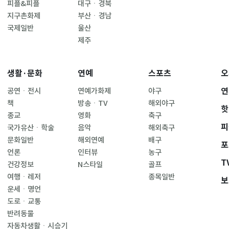
피플&피플
대구ㆍ경북
지구촌화제
부산ㆍ경남
국제일반
울산
제주
생활·문화
연예
스포츠
오
연
공연ㆍ전시
연예가화제
야구
책
방송ㆍTV
해외야구
핫
종교
영화
축구
피
국가유산ㆍ학술
음악
해외축구
문화일반
해외연예
배구
포
언론
인터뷰
농구
T
건강정보
N스타일
골프
여행ㆍ레저
종목일반
보
운세ㆍ명언
도로ㆍ교통
반려동물
자동차생활ㆍ시승기