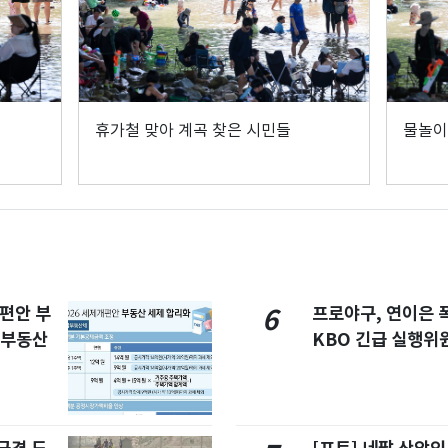
휴가철 맞아 계곡 찾은 시민들
물놀이
개편안 부
프로야구, 연이은
6
합부동산
KBO 긴급 실행위