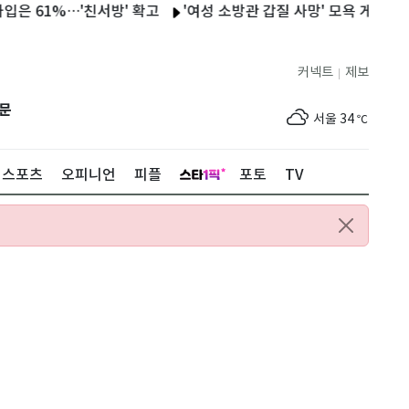
1%…'친서방' 확고
'여성 소방관 갑질 사망' 모욕 게시글 작성자 
커넥트
제보
|
제주
30
℃
문
서울
34
℃
부산
31
℃
스포츠
오피니언
피플
포토
TV
대구
34
℃
인천
34
℃
광주
35
℃
대전
35
℃
울산
31
℃
강릉
29
℃
제주
30
℃