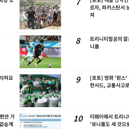
국경 도
[포토] 네팔 산악인
7
르자, 파키스탄서 
져
트리니티항공의 깔끔
8
니폼
 식혀요
[포토] 영화 '원스
9
한사드, 교통사고로
개편안 가
티웨이에서 트리
10
사업승계
'유니폼도 새 것으로