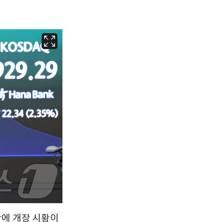
서울
34
℃
부산
31
℃
대구
34
℃
인천
34
℃
광주
35
℃
대전
35
℃
울산
31
℃
강릉
29
℃
제주
30
℃
판에 개장 시황이