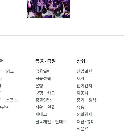
한
금융·증권
산업
치ㆍ외교
금융일반
산업일반
사
금융정책
재계
제
은행
전기전자
회
보험ㆍ카드
자동차
화ㆍ스포츠
증권일반
중기ㆍ정책
북관계
시황ㆍ환율
유통
재테크
생활경제
블록체인ㆍ핀테크
패션·뷰티
식음료