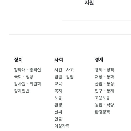
지원
정치
사회
경제
청와대ㆍ총리실
사건ㆍ사고
경제ㆍ정책
국회ㆍ정당
법원ㆍ검찰
재정ㆍ통화
감사원ㆍ위원회
교육
산업ㆍ통상
정치일반
복지
인구ㆍ통계
노동
고용노동
환경
농업ㆍ식량
날씨
환경정책
인물
여성가족