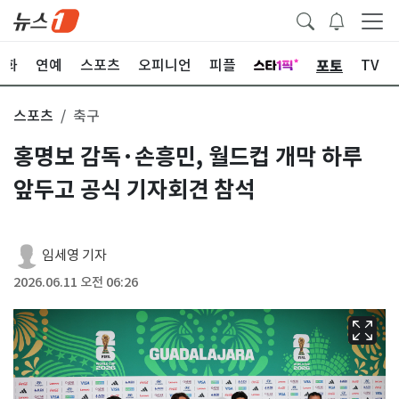
포토
문화
연예
스포츠
오피니언
피플
TV
스포츠
축구
홍명보 감독·손흥민, 월드컵 개막 하루
앞두고 공식 기자회견 참석
임세영 기자
2026.06.11 오전 06:26