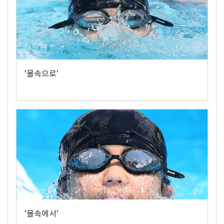
'물속으로'
'물속에서'