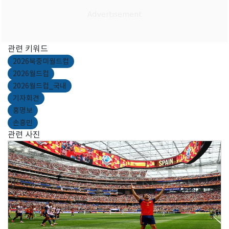
관련 키워드
2026북중미월드컵
2026월드컵
2026월드컵_국내
기자회견
홍명보
손흥민
관련 사진