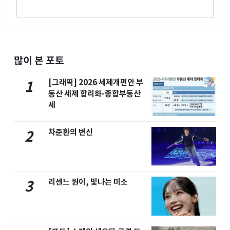
많이 본 포토
[그래픽] 2026 세제개편안 부
1
동산 세제 합리화-종합부동산
세
차준환의 변신
2
리센느 원이, 빛나는 미소
3