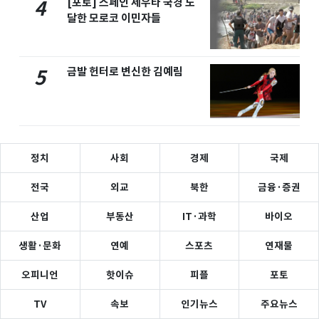
[포토] 스페인 세우타 국경 도
4
달한 모로코 이민자들
금발 헌터로 변신한 김예림
5
정치
사회
경제
국제
전국
외교
북한
금융·증권
산업
부동산
IT·과학
바이오
생활·문화
연예
스포츠
연재물
오피니언
핫이슈
피플
포토
TV
속보
인기뉴스
주요뉴스