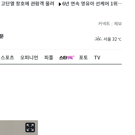
 창호에 관람객 몰려
6년 연속 영유아 선케어 1위…유한킴벌리 
커넥트
제보
|
제주
28
℃
문
서울
32
℃
부산
31
℃
스포츠
오피니언
피플
포토
TV
대구
32
℃
인천
34
℃
광주
32
℃
대전
32
℃
울산
30
℃
강릉
28
℃
제주
28
℃