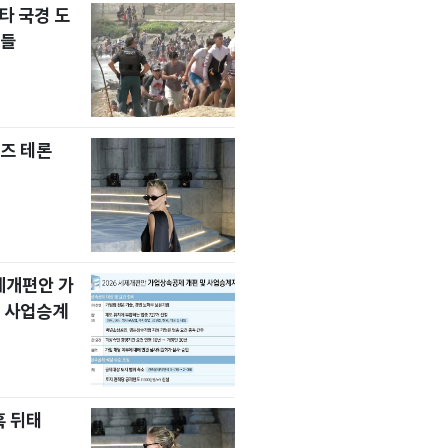
타 국경 도
자들
즈 테론
세제개편안 가
 사업승계
혹 뒤태