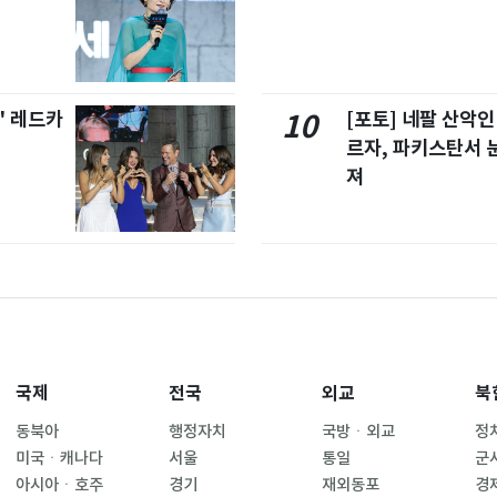
' 레드카
[포토] 네팔 산악인
10
르자, 파키스탄서 
져
국제
전국
외교
북
동북아
행정자치
국방ㆍ외교
정
미국ㆍ캐나다
서울
통일
군
아시아ㆍ호주
경기
재외동포
경