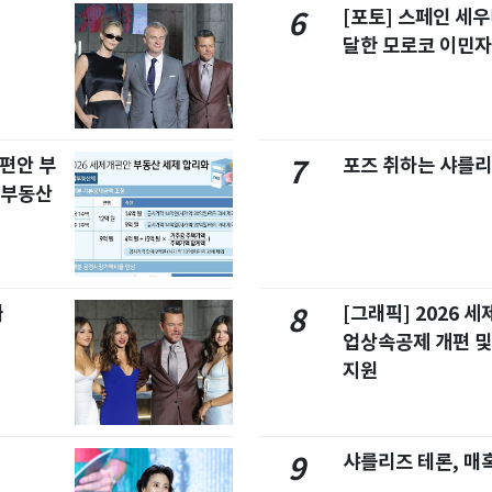
[포토] 스페인 세우
6
달한 모로코 이민
개편안 부
포즈 취하는 샤를리
7
합부동산
빠
[그래픽] 2026 
8
업상속공제 개편 및
지원
샤를리즈 테론, 매
9