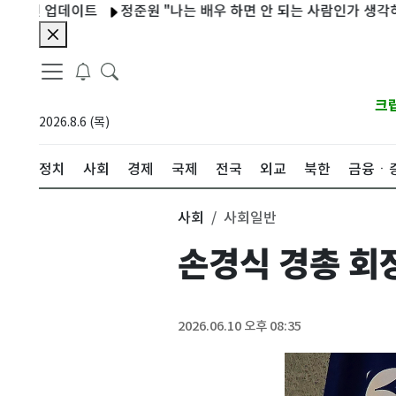
선 업데이트
정준원 "나는 배우 하면 안 되는 사람인가 생각하기도
크
2026.8.6 (목)
정치
사회
경제
국제
전국
외교
북한
금융ㆍ
사회
사회일반
손경식 경총 회장
2026.06.10 오후 08:35