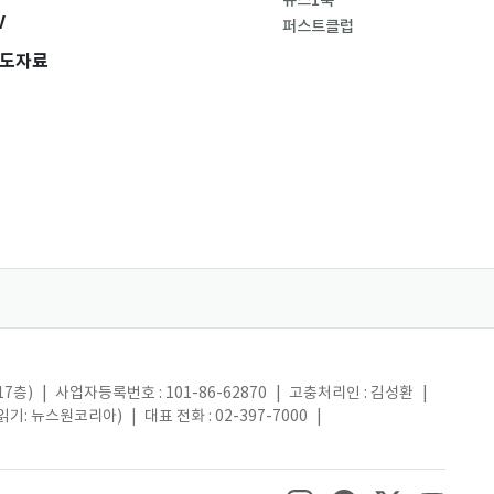
뉴스1북
V
퍼스트클럽
도자료
17층)
|
사업자등록번호 : 101-86-62870
|
고충처리인 : 김성환
|
(읽기: 뉴스원코리아)
|
대표 전화 : 02-397-7000
|