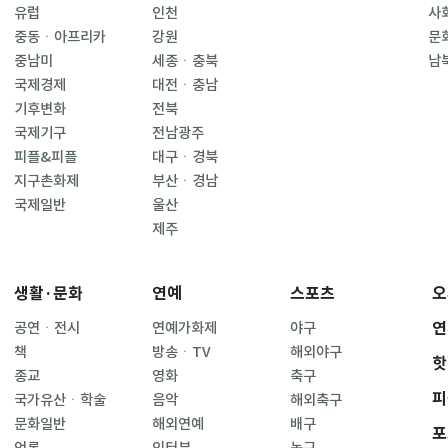
유럽
인천
사
중동ㆍ아프리카
강원
문
중남미
세종ㆍ충북
남
국제경제
대전ㆍ충남
기후변화
전북
국제기구
전남광주
피플&피플
대구ㆍ경북
지구촌화제
부산ㆍ경남
국제일반
울산
제주
생활·문화
연예
스포츠
오
연
공연ㆍ전시
연예가화제
야구
책
방송ㆍTV
해외야구
핫
종교
영화
축구
피
국가유산ㆍ학술
음악
해외축구
문화일반
해외연예
배구
포