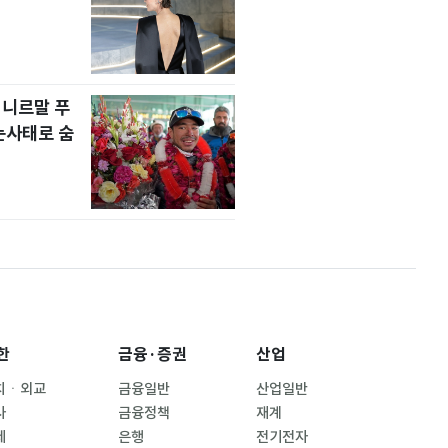
 니르말 푸
눈사태로 숨
한
금융·증권
산업
치ㆍ외교
금융일반
산업일반
사
금융정책
재계
제
은행
전기전자