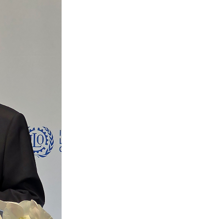
서울
32
℃
부산
31
℃
대구
32
℃
인천
34
℃
광주
32
℃
대전
32
℃
울산
30
℃
강릉
28
℃
제주
28
℃