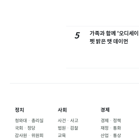
가족과 함께 '오디세이
5
펫 밝은 맷 데이먼
정치
사회
경제
청와대ㆍ총리실
사건ㆍ사고
경제ㆍ정책
국회ㆍ정당
법원ㆍ검찰
재정ㆍ통화
감사원ㆍ위원회
교육
산업ㆍ통상