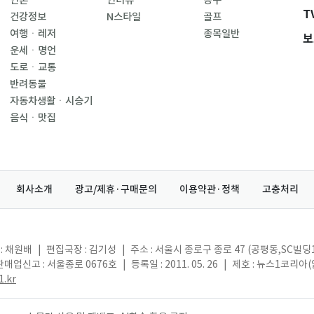
언론
인터뷰
농구
T
건강정보
N스타일
골프
여행ㆍ레저
종목일반
보
운세ㆍ명언
도로ㆍ교통
반려동물
자동차생활ㆍ시승기
음식ㆍ맛집
회사소개
광고/제휴·구매문의
이용약관·정책
고충처리
: 채원배
|
편집국장 : 김기성
|
주소 : 서울시 종로구 종로 47 (공평동,SC빌딩
매업신고 : 서울종로 0676호
|
등록일 : 2011. 05. 26
|
제호 : 뉴스1코리아
.kr