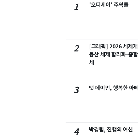
'오디세이' 주역들
1
[그래픽] 2026 세제
2
동산 세제 합리화-종
세
맷 데이먼, 행복한 아
3
박경림, 진행의 여신
4