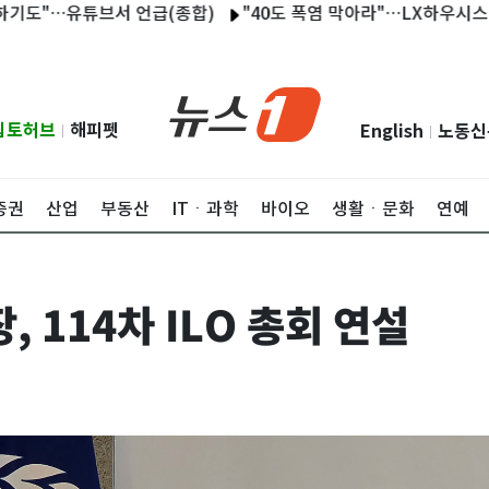
"…유튜브서 언급(종합)
"40도 폭염 막아라"…LX하우시스 고단열
립토허브
해피펫
English
노동신
|
|
증권
산업
부동산
ITㆍ과학
바이오
생활ㆍ문화
연예
, 114차 ILO 총회 연설