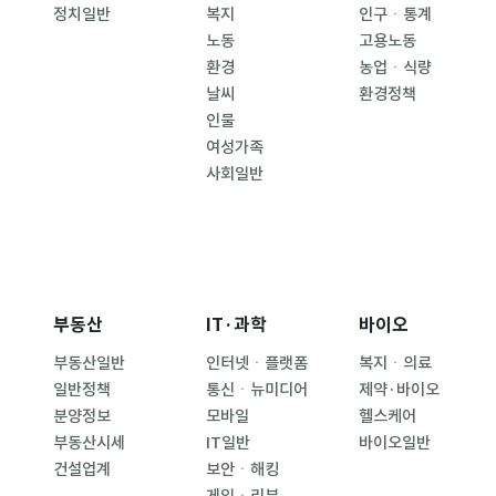
정치일반
복지
인구ㆍ통계
노동
고용노동
환경
농업ㆍ식량
날씨
환경정책
인물
여성가족
사회일반
부동산
IT·과학
바이오
부동산일반
인터넷ㆍ플랫폼
복지ㆍ의료
일반정책
통신ㆍ뉴미디어
제약·바이오
분양정보
모바일
헬스케어
부동산시세
IT일반
바이오일반
건설업계
보안ㆍ해킹