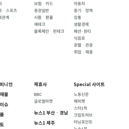
회
보험ㆍ카드
자동차
화ㆍ스포츠
증권일반
중기ㆍ정책
북관계
시황ㆍ환율
유통
재테크
생활경제
블록체인ㆍ핀테크
패션·뷰티
식음료
호텔ㆍ관광
취업ㆍ채용
피니언
제휴사
Special 사이트
재물
BBC
노동신문
글로벌마켓
해피펫
이슈
스타1픽
뉴스1 부산ㆍ경남
플
크립토허브
터닝포인트
뉴스1 제주
토