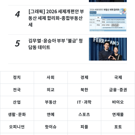
[그래픽] 2026 세제개편안 부
4
동산 세제 합리화-종합부동산
세
김무열·윤승아 부부 '불금' 청
5
담동 데이트
정치
사회
경제
국제
전국
외교
북한
금융·증권
산업
부동산
IT·과학
바이오
생활·문화
연예
스포츠
연재물
오피니언
핫이슈
피플
포토