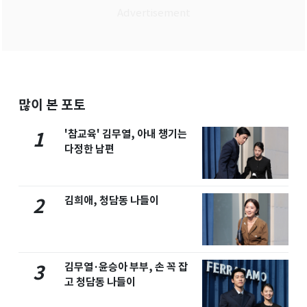
많이 본 포토
'참교육' 김무열, 아내 챙기는
1
다정한 남편
김희애, 청담동 나들이
2
김무열·윤승아 부부, 손 꼭 잡
3
고 청담동 나들이