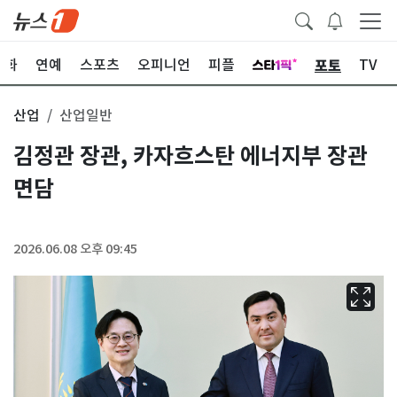
포토
문화
연예
스포츠
오피니언
피플
TV
산업
산업일반
김정관 장관, 카자흐스탄 에너지부 장관
면담
2026.06.08 오후 09:45