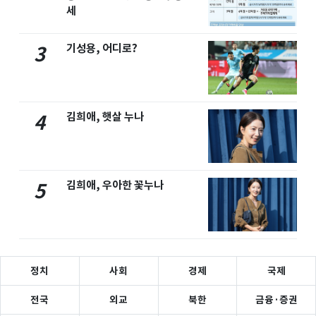
세
기성용, 어디로?
3
김희애, 햇살 누나
4
김희애, 우아한 꽃누나
5
정치
사회
경제
국제
전국
외교
북한
금융·증권