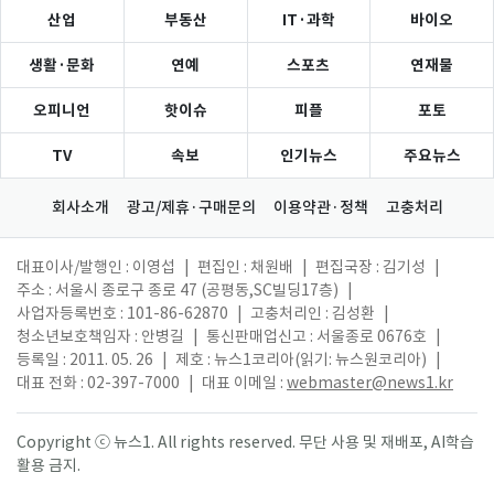
산업
부동산
IT·과학
바이오
생활·문화
연예
스포츠
연재물
오피니언
핫이슈
피플
포토
TV
속보
인기뉴스
주요뉴스
회사소개
광고/제휴·구매문의
이용약관·정책
고충처리
대표이사/발행인 : 이영섭
|
편집인 : 채원배
|
편집국장 : 김기성
|
주소 : 서울시 종로구 종로 47 (공평동,SC빌딩17층)
|
사업자등록번호 : 101-86-62870
|
고충처리인 : 김성환
|
청소년보호책임자 : 안병길
|
통신판매업신고 : 서울종로 0676호
|
등록일 : 2011. 05. 26
|
제호 : 뉴스1코리아(읽기: 뉴스원코리아)
|
대표 전화 : 02-397-7000
|
대표 이메일 :
webmaster@news1.kr
Copyright ⓒ 뉴스1. All rights reserved. 무단 사용 및 재배포, AI학습
활용 금지.