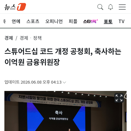
포토
문화
연예
스포츠
오피니언
피플
TV
경제
경제ㆍ정책
스튜어드십 코드 개정 공청회, 축사하는
이억원 금융위원장
업데이트 2026.06.08 오후 04:13