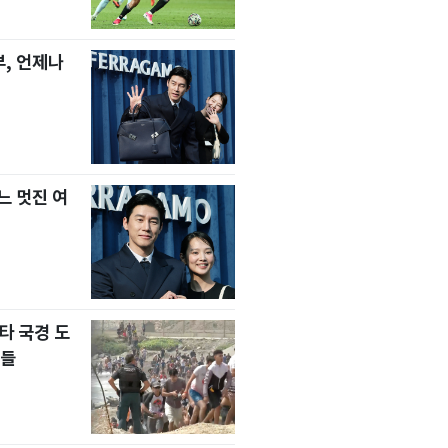
, 언제나
느 멋진 여
타 국경 도
자들