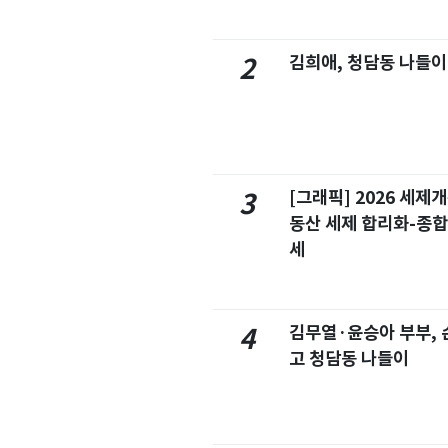
김희애, 청담동 나들이
2
[그래픽] 2026 세제
3
동산 세제 합리화-종
세
김무열·윤승아 부부, 손
4
고 청담동 나들이