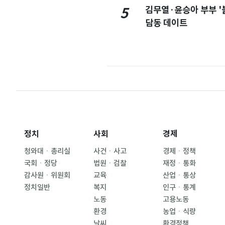
김무열·윤승아 부부 '
5
담동 데이트
정치
사회
경제
청와대ㆍ총리실
사건ㆍ사고
경제ㆍ정책
국회ㆍ정당
법원ㆍ검찰
재정ㆍ통화
감사원ㆍ위원회
교육
산업ㆍ통상
정치일반
복지
인구ㆍ통계
노동
고용노동
환경
농업ㆍ식량
날씨
환경정책