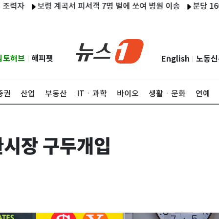
보령 계곡서 피서객 7명 벌에 쏘여 병원 이송
분당 1600세대
립토허브
해피펫
English
노동신
|
|
증권
산업
부동산
ITㆍ과학
바이오
생활ㆍ문화
연예
환시장 구두개입