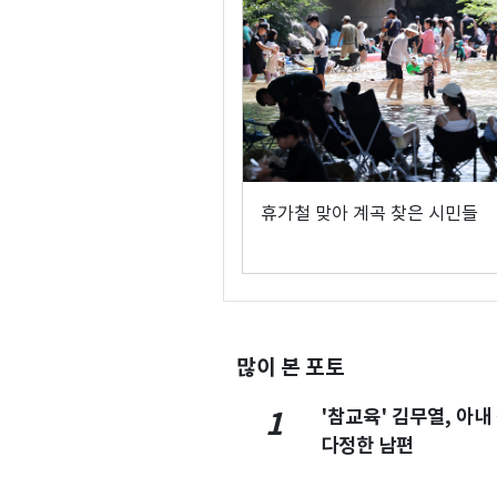
휴가철 맞아 계곡 찾은 시민들
많이 본 포토
'참교육' 김무열, 아내
1
다정한 남편