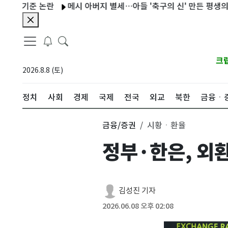
기준 논란
메시 아버지 별세…아들 '축구의 신' 만든 평생의 조력자
크
2026.8.8 (토)
정치
사회
경제
국제
전국
외교
북한
금융ㆍ
금융/증권
시황ㆍ환율
정부·한은, 외
김성진 기자
2026.06.08 오후 02:08