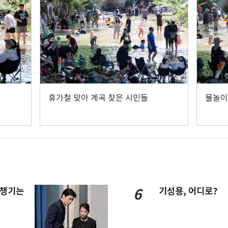
휴가철 맞아 계곡 찾은 시민들
물놀이
 챙기는
기성용, 어디로?
6