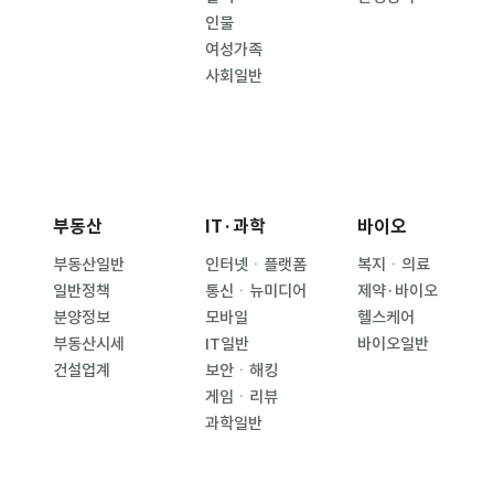
인물
여성가족
사회일반
부동산
IT·과학
바이오
부동산일반
인터넷ㆍ플랫폼
복지ㆍ의료
일반정책
통신ㆍ뉴미디어
제약·바이오
분양정보
모바일
헬스케어
부동산시세
IT일반
바이오일반
건설업계
보안ㆍ해킹
게임ㆍ리뷰
과학일반