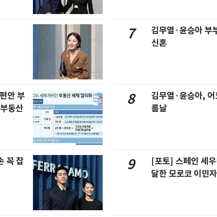
김무열·윤승아 부부
7
신혼
개편안 부
김무열·윤승아, 어
8
합부동산
름날
 꼭 잡
[포토] 스페인 세우
9
달한 모로코 이민