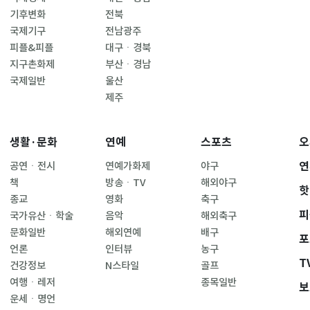
기후변화
전북
국제기구
전남광주
피플&피플
대구ㆍ경북
지구촌화제
부산ㆍ경남
국제일반
울산
제주
생활·문화
연예
스포츠
오
연
공연ㆍ전시
연예가화제
야구
책
방송ㆍTV
해외야구
핫
종교
영화
축구
피
국가유산ㆍ학술
음악
해외축구
문화일반
해외연예
배구
포
언론
인터뷰
농구
T
건강정보
N스타일
골프
여행ㆍ레저
종목일반
보
운세ㆍ명언