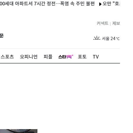
 아파트서 7시간 정전…폭염 속 주민 불편
오만 "호르무즈 협상 긍
커넥트
제보
|
제주
26
℃
문
서울
24
℃
부산
27
℃
스포츠
오피니언
피플
포토
TV
대구
27
℃
인천
25
℃
광주
27
℃
대전
27
℃
울산
26
℃
강릉
20
℃
제주
26
℃