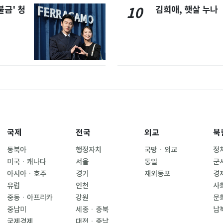
불금' 청
김희애, 햇살 누나
10
국제
전국
외교
북
동북아
행정자치
국방ㆍ외교
정
미국ㆍ캐나다
서울
통일
군
아시아ㆍ호주
경기
재외동포
경
유럽
인천
사
중동ㆍ아프리카
강원
문
중남미
세종ㆍ충북
남
국제경제
대전ㆍ충남