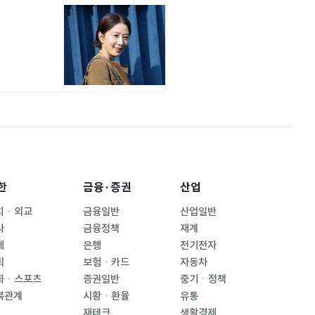
한
금융·증권
산업
치ㆍ외교
금융일반
산업일반
사
금융정책
재계
제
은행
전기전자
회
보험ㆍ카드
자동차
화ㆍ스포츠
증권일반
중기ㆍ정책
북관계
시황ㆍ환율
유통
재테크
생활경제