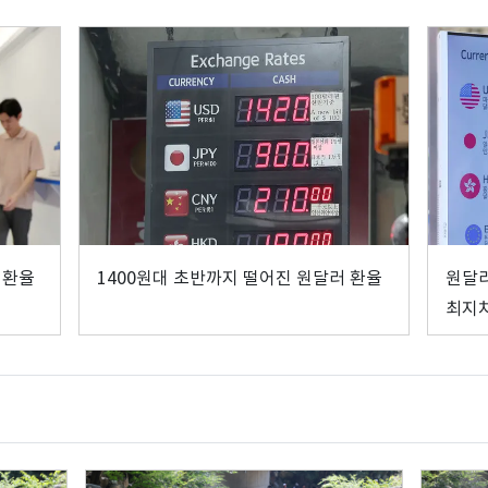
 환율
1400원대 초반까지 떨어진 원달러 환율
원달러
최지