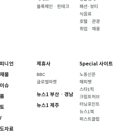
블록체인ㆍ핀테크
패션·뷰티
식음료
호텔ㆍ관광
취업ㆍ채용
피니언
제휴사
Special 사이트
재물
BBC
노동신문
글로벌마켓
해피펫
이슈
스타1픽
뉴스1 부산ㆍ경남
플
크립토허브
터닝포인트
뉴스1 제주
토
뉴스1북
V
퍼스트클럽
도자료