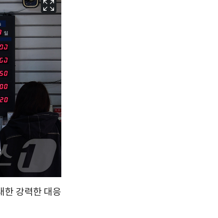
서울
24
℃
부산
27
℃
대구
27
℃
인천
25
℃
광주
27
℃
대전
27
℃
울산
26
℃
강릉
20
℃
제주
26
℃
 대한 강력한 대응