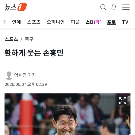
포토
문화
연예
스포츠
오피니언
피플
TV
스포츠
축구
환하게 웃는 손흥민
임세영 기자
2026.06.07 오후 02:39