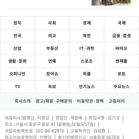
정치
사회
경제
국제
전국
외교
북한
금융·증권
산업
부동산
IT·과학
바이오
생활·문화
연예
스포츠
연재물
오피니언
핫이슈
피플
포토
TV
속보
인기뉴스
주요뉴스
회사소개
광고/제휴·구매문의
이용약관·정책
고충처리
대표이사/발행인 : 이영섭
|
편집인 : 채원배
|
편집국장 : 김기성
|
주소 : 서울시 종로구 종로 47 (공평동,SC빌딩17층)
|
사업자등록번호 : 101-86-62870
|
고충처리인 : 김성환
|
청소년보호책임자 : 안병길
|
통신판매업신고 : 서울종로 0676호
|