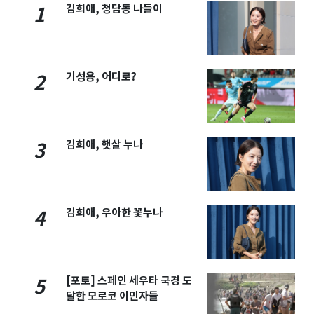
김희애, 청담동 나들이
1
기성용, 어디로?
2
김희애, 햇살 누나
3
김희애, 우아한 꽃누나
4
[포토] 스페인 세우타 국경 도
5
달한 모로코 이민자들