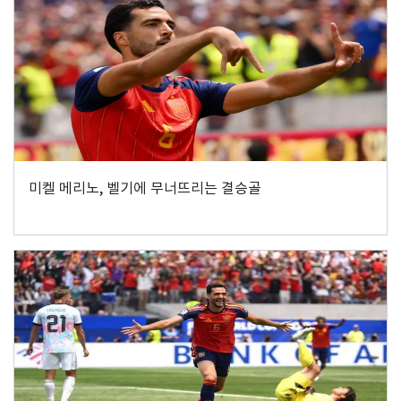
미켈 메리노, 벨기에 무너뜨리는 결승골