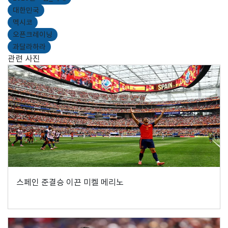
대한민국
멕시코
오픈크레이닝
과달라하라
관련 사진
스페인 준결승 이끈 미켈 메리노