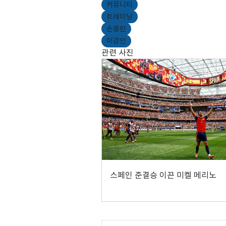
커뮤니티
트레이닝
손흥민
이강인
관련 사진
스페인 준결승 이끈 미켈 메리노