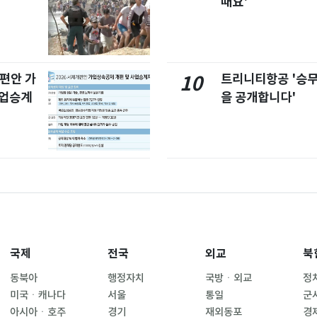
때요'
개편안 가
트리니티항공 '승
10
사업승계
을 공개합니다'
국제
전국
외교
북
동북아
행정자치
국방ㆍ외교
정
미국ㆍ캐나다
서울
통일
군
아시아ㆍ호주
경기
재외동포
경