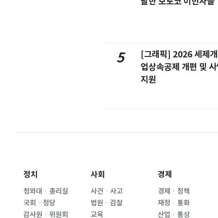
달한 모로코 이민자들
[그래픽] 2026 세제
5
업상속공제 개편 및 
지원
정치
사회
경제
청와대ㆍ총리실
사건ㆍ사고
경제ㆍ정책
국회ㆍ정당
법원ㆍ검찰
재정ㆍ통화
감사원ㆍ위원회
교육
산업ㆍ통상