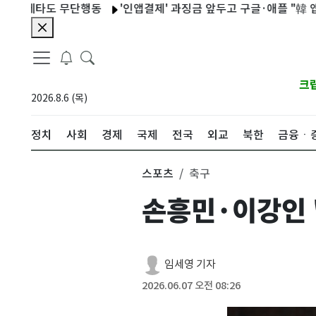
타도 무단행동
'인앱결제' 과징금 앞두고 구글·애플 "韓 앱 생태계 
크
2026.8.6 (목)
정치
사회
경제
국제
전국
외교
북한
금융ㆍ
스포츠
축구
손흥민·이강인 
임세영 기자
2026.06.07 오전 08:26