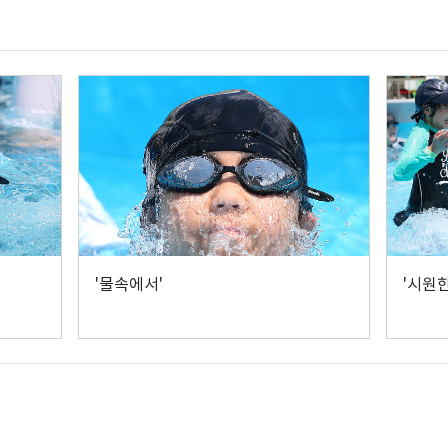
'물속에서'
'시원