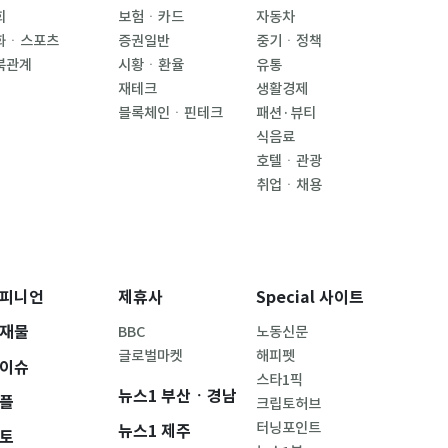
회
보험ㆍ카드
자동차
화ㆍ스포츠
증권일반
중기ㆍ정책
북관계
시황ㆍ환율
유통
재테크
생활경제
블록체인ㆍ핀테크
패션·뷰티
식음료
호텔ㆍ관광
취업ㆍ채용
피니언
제휴사
Special 사이트
재물
BBC
노동신문
글로벌마켓
해피펫
이슈
스타1픽
뉴스1 부산ㆍ경남
플
크립토허브
터닝포인트
뉴스1 제주
토