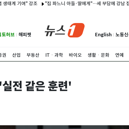
기여" 강조
"집 파느니 아들·딸에게"…세 부담에 강남 집 증여 2
립토허브
해피펫
English
노동신
|
|
증권
산업
부동산
ITㆍ과학
바이오
생활ㆍ문화
연예
'실전 같은 훈련'