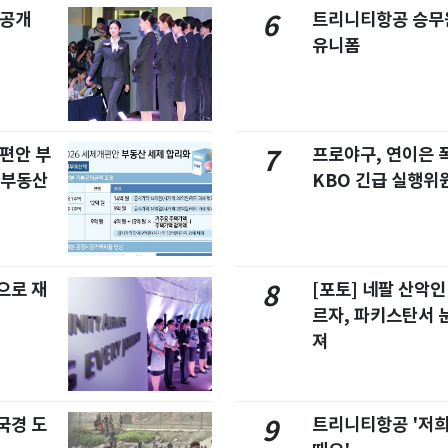
 공개
트리니티항공 승무
6
유니폼
개편안 부
프로야구, 연이은
7
합부동산
KBO 긴급 실행위
으로 재
[포토] 네팔 산악인
8
르자, 파키스탄서 
져
국경 도
트리니티항공 '저희
9