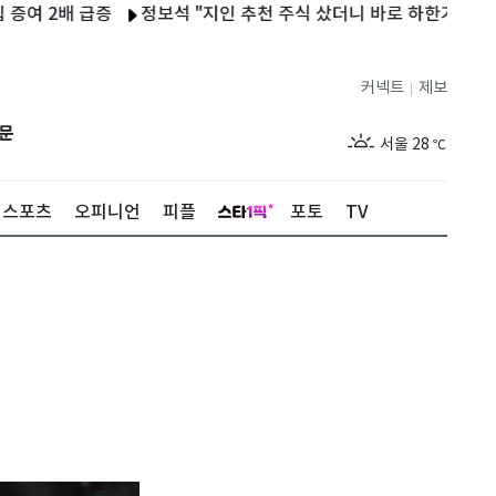
배 급증
정보석 "지인 추천 주식 샀더니 바로 하한가…대주주는 털
커넥트
제보
|
제주
27
℃
문
서울
28
℃
부산
26
℃
스포츠
오피니언
피플
포토
TV
대구
26
℃
인천
28
℃
광주
25
℃
대전
26
℃
울산
24
℃
강릉
23
℃
제주
27
℃