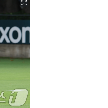
서울
28
℃
부산
26
℃
대구
26
℃
인천
28
℃
광주
25
℃
대전
26
℃
울산
24
℃
강릉
23
℃
제주
27
℃