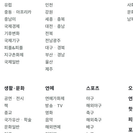
유럽
인천
사
중동ㆍ아프리카
강원
문
중남미
세종ㆍ충북
남
국제경제
대전ㆍ충남
기후변화
전북
국제기구
전남광주
피플&피플
대구ㆍ경북
지구촌화제
부산ㆍ경남
국제일반
울산
제주
생활·문화
연예
스포츠
오
연
공연ㆍ전시
연예가화제
야구
책
방송ㆍTV
해외야구
핫
종교
영화
축구
피
국가유산ㆍ학술
음악
해외축구
문화일반
해외연예
배구
포