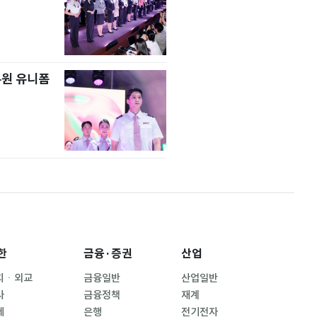
무원 유니폼
한
금융·증권
산업
치ㆍ외교
금융일반
산업일반
사
금융정책
재계
제
은행
전기전자