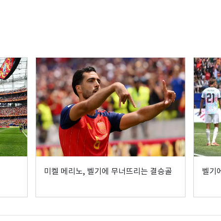
미켈 메리노, 벨기에 무너뜨리는 결승골
벨기에