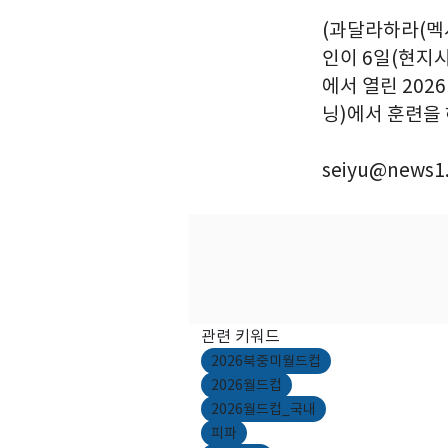
(과달라하라(멕
인이 6일(현지
에서 열린 202
닝)에서 훈련을 하
seiyu@news1.
관련 키워드
2026북중미월드컵
2026월드컵
2026월드컵_국내
피파