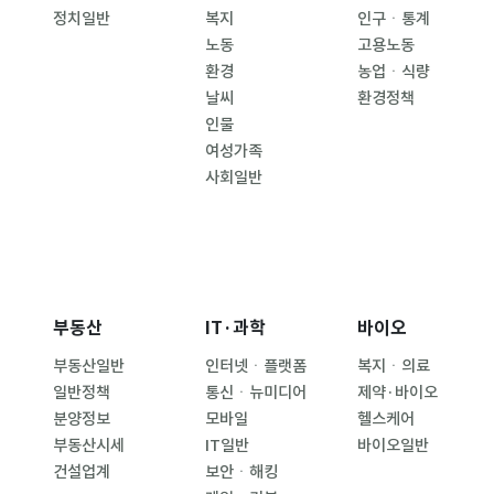
정치일반
복지
인구ㆍ통계
노동
고용노동
환경
농업ㆍ식량
날씨
환경정책
인물
여성가족
사회일반
부동산
IT·과학
바이오
부동산일반
인터넷ㆍ플랫폼
복지ㆍ의료
일반정책
통신ㆍ뉴미디어
제약·바이오
분양정보
모바일
헬스케어
부동산시세
IT일반
바이오일반
건설업계
보안ㆍ해킹