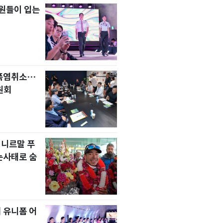
원들이 입는
 폭염취소…
원회
 니르말 푸
눈사태로 숨
 유니폼 어