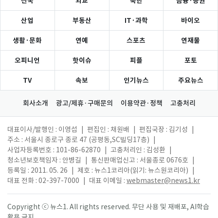
전국
외교
북한
금융·증권
산업
부동산
IT·과학
바이오
생활·문화
연예
스포츠
연재물
오피니언
핫이슈
피플
포토
TV
속보
인기뉴스
주요뉴스
회사소개
광고/제휴·구매문의
이용약관·정책
고충처리
대표이사/발행인 : 이영섭
|
편집인 : 채원배
|
편집국장 : 김기성
|
주소 : 서울시 종로구 종로 47 (공평동,SC빌딩17층)
|
사업자등록번호 : 101-86-62870
|
고충처리인 : 김성환
|
청소년보호책임자 : 안병길
|
통신판매업신고 : 서울종로 0676호
|
등록일 : 2011. 05. 26
|
제호 : 뉴스1코리아(읽기: 뉴스원코리아)
|
대표 전화 : 02-397-7000
|
대표 이메일 :
webmaster@news1.kr
Copyright ⓒ 뉴스1. All rights reserved. 무단 사용 및 재배포, AI학습
활용 금지.