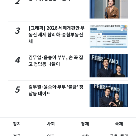
2
[그래픽] 2026 세제개편안 부
3
동산 세제 합리화-종합부동산
세
김무열·윤승아 부부, 손 꼭 잡
4
고 청담동 나들이
김무열·윤승아 부부 '불금' 청
5
담동 데이트
정치
사회
경제
국제