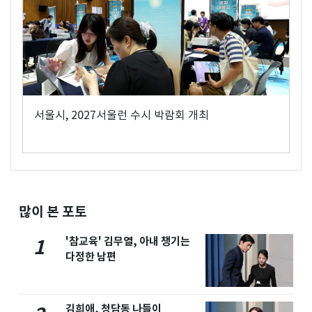
서울시, 2027서울런 수시 박람회 개최
많이 본 포토
'참교육' 김무열, 아내 챙기는
1
다정한 남편
김희애, 청담동 나들이