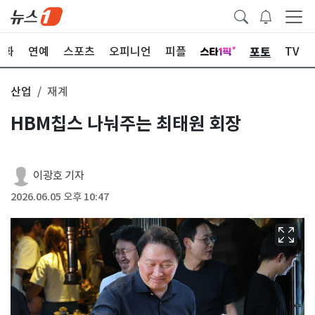
포토
문화
연예
스포츠
오피니언
피플
TV
산업
재계
HBM칩스 나눠주는 최태원 회장
이광호 기자
2026.06.05 오후 10:47