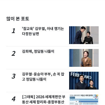
많이 본 포토
'참교육' 김무열, 아내 챙기는
1
다정한 남편
김희애, 청담동 나들이
2
김무열·윤승아 부부, 손 꼭 잡
3
고 청담동 나들이
[그래픽] 2026 세제개편안 부
4
동산 세제 합리화-종합부동산