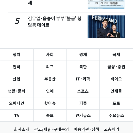
세
김무열·윤승아 부부 '불금' 청
5
담동 데이트
정치
사회
경제
국제
전국
외교
북한
금융·증권
산업
부동산
IT·과학
바이오
생활·문화
연예
스포츠
연재물
오피니언
핫이슈
피플
포토
TV
속보
인기뉴스
주요뉴스
회사소개
광고/제휴·구매문의
이용약관·정책
고충처리