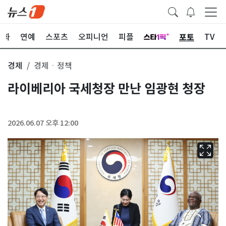
포토
문화
연예
스포츠
오피니언
피플
TV
경제
경제ㆍ정책
라이베리아 국세청장 만난 임광현 청장
2026.06.07 오후 12:00