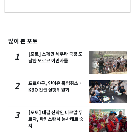
많이 본 포토
[포토] 스페인 세우타 국경 도
1
달한 모로코 이민자들
프로야구, 연이은 폭염취소…
2
KBO 긴급 실행위원회
[포토] 네팔 산악인 니르말 푸
3
르자, 파키스탄서 눈사태로 숨
져