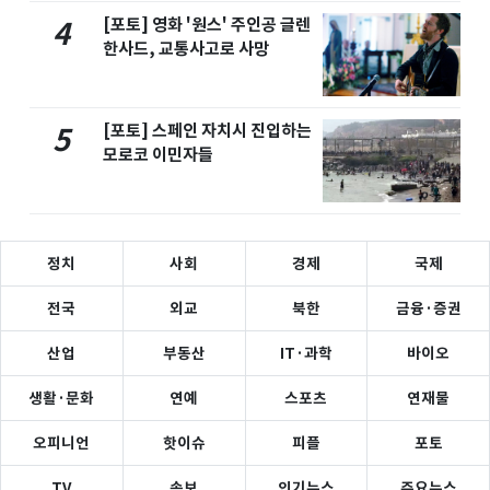
[포토] 영화 '원스' 주인공 글렌
4
한사드, 교통사고로 사망
[포토] 스페인 자치시 진입하는
5
모로코 이민자들
정치
사회
경제
국제
전국
외교
북한
금융·증권
산업
부동산
IT·과학
바이오
생활·문화
연예
스포츠
연재물
오피니언
핫이슈
피플
포토
TV
속보
인기뉴스
주요뉴스