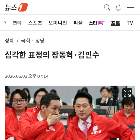
포토
문화
연예
스포츠
오피니언
피플
TV
정치
국회ㆍ정당
심각한 표정의 장동혁·김민수
2026.06.03 오후 07:14