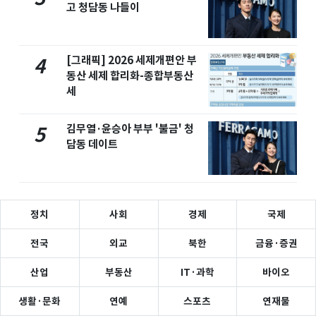
고 청담동 나들이
[그래픽] 2026 세제개편안 부
4
동산 세제 합리화-종합부동산
세
김무열·윤승아 부부 '불금' 청
5
담동 데이트
정치
사회
경제
국제
전국
외교
북한
금융·증권
산업
부동산
IT·과학
바이오
생활·문화
연예
스포츠
연재물