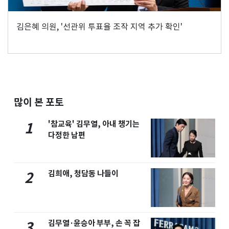
김은혜 의원, '선관위 투표율 조작 지역 추가 확인'
많이 본 포토
'참교육' 김무열, 아내 챙기는
1
다정한 남편
김희애, 청담동 나들이
2
김무열·윤승아 부부, 손 꼭 잡
3