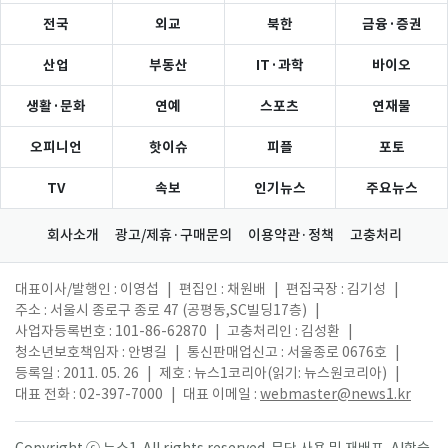
전국
외교
북한
금융·증권
산업
부동산
IT·과학
바이오
생활·문화
연예
스포츠
연재물
오피니언
핫이슈
피플
포토
TV
속보
인기뉴스
주요뉴스
회사소개
광고/제휴·구매문의
이용약관·정책
고충처리
대표이사/발행인 : 이영섭
|
편집인 : 채원배
|
편집국장 : 김기성
|
주소 : 서울시 종로구 종로 47 (공평동,SC빌딩17층)
|
사업자등록번호 : 101-86-62870
|
고충처리인 : 김성환
|
청소년보호책임자 : 안병길
|
통신판매업신고 : 서울종로 0676호
|
등록일 : 2011. 05. 26
|
제호 : 뉴스1코리아(읽기: 뉴스원코리아)
|
대표 전화 : 02-397-7000
|
대표 이메일 :
webmaster@news1.kr
Copyright ⓒ 뉴스1. All rights reserved. 무단 사용 및 재배포, AI학습