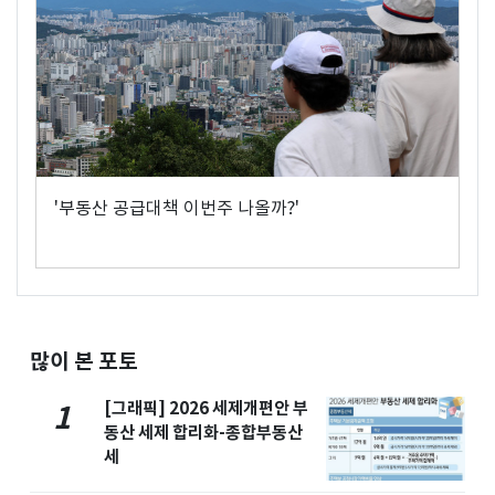
'부동산 공급대책 이번주 나올까?'
많이 본 포토
[그래픽] 2026 세제개편안 부
1
동산 세제 합리화-종합부동산
세