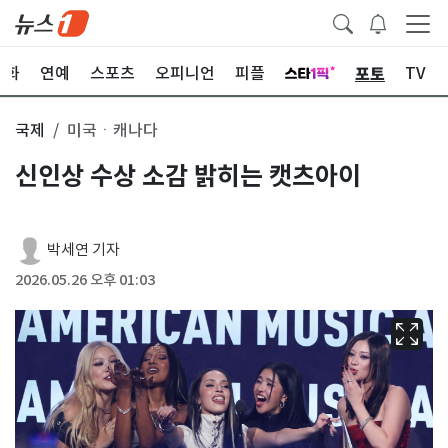
포토
문화
연예
스포츠
오피니언
피플
TV
국제
미국ㆍ캐나다
신인상 수상 소감 밝히는 캣츠아이
박세연 기자
2026.05.26 오후 01:03