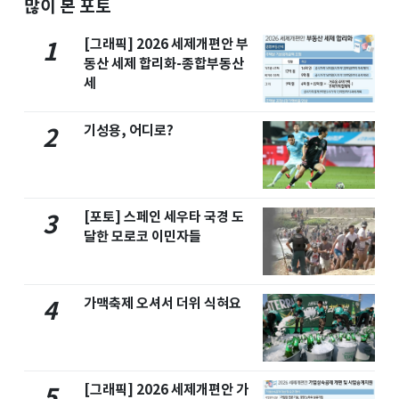
많이 본 포토
[그래픽] 2026 세제개편안 부
1
동산 세제 합리화-종합부동산
세
기성용, 어디로?
2
[포토] 스페인 세우타 국경 도
3
달한 모로코 이민자들
가맥축제 오셔서 더위 식혀요
4
[그래픽] 2026 세제개편안 가
5