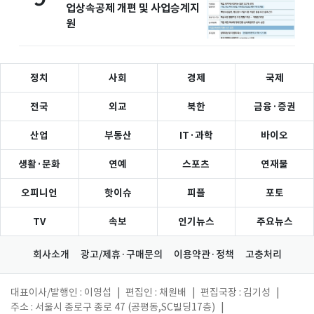
업상속공제 개편 및 사업승계지
원
정치
사회
경제
국제
전국
외교
북한
금융·증권
산업
부동산
IT·과학
바이오
생활·문화
연예
스포츠
연재물
오피니언
핫이슈
피플
포토
TV
속보
인기뉴스
주요뉴스
회사소개
광고/제휴·구매문의
이용약관·정책
고충처리
대표이사/발행인 : 이영섭
|
편집인 : 채원배
|
편집국장 : 김기성
|
주소 : 서울시 종로구 종로 47 (공평동,SC빌딩17층)
|