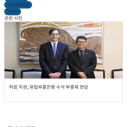
유럽부흥은행
EBRD
관련 사진
허장 차관, 유럽부흥은행 수석 부총재 면담