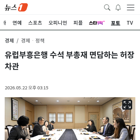
포토
문화
연예
스포츠
오피니언
피플
TV
경제
경제ㆍ정책
유럽부흥은행 수석 부총재 면담하는 허장
차관
2026.05.22 오후 03:15