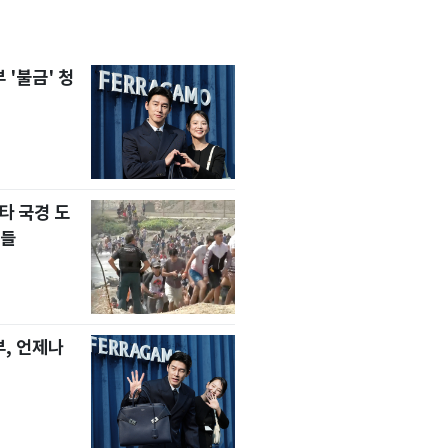
'불금' 청
타 국경 도
자들
, 언제나