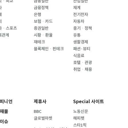
치ㆍ외교
금융일반
산업일반
사
금융정책
재계
제
은행
전기전자
회
보험ㆍ카드
자동차
화ㆍ스포츠
증권일반
중기ㆍ정책
북관계
시황ㆍ환율
유통
재테크
생활경제
블록체인ㆍ핀테크
패션·뷰티
식음료
호텔ㆍ관광
취업ㆍ채용
피니언
제휴사
Special 사이트
재물
BBC
노동신문
글로벌마켓
해피펫
이슈
스타1픽