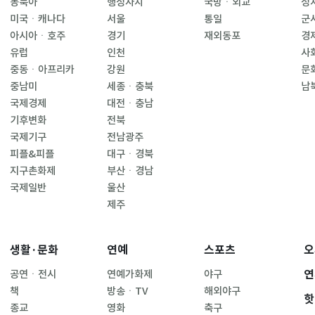
동북아
행정자치
국방ㆍ외교
정
미국ㆍ캐나다
서울
통일
군
아시아ㆍ호주
경기
재외동포
경
유럽
인천
사
중동ㆍ아프리카
강원
문
중남미
세종ㆍ충북
남
국제경제
대전ㆍ충남
기후변화
전북
국제기구
전남광주
피플&피플
대구ㆍ경북
지구촌화제
부산ㆍ경남
국제일반
울산
제주
생활·문화
연예
스포츠
오
연
공연ㆍ전시
연예가화제
야구
책
방송ㆍTV
해외야구
핫
종교
영화
축구