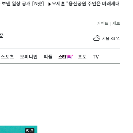
상 공개 [N샷]
오세훈 "용산공원 주인은 미래세대, 단 1㎝ 훼손도
커넥트
제보
|
제주
32
℃
문
서울
33
℃
부산
33
℃
스포츠
오피니언
피플
포토
TV
대구
33
℃
인천
34
℃
광주
33
℃
대전
33
℃
울산
32
℃
강릉
24
℃
제주
32
℃