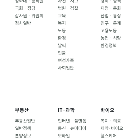
청와대ㆍ총리실
사건ㆍ사고
경제ㆍ정책
국회ㆍ정당
법원ㆍ검찰
재정ㆍ통화
감사원ㆍ위원회
교육
산업ㆍ통상
정치일반
복지
인구ㆍ통계
노동
고용노동
환경
농업ㆍ식량
날씨
환경정책
인물
여성가족
사회일반
부동산
IT·과학
바이오
부동산일반
인터넷ㆍ플랫폼
복지ㆍ의료
일반정책
통신ㆍ뉴미디어
제약·바이오
분양정보
모바일
헬스케어