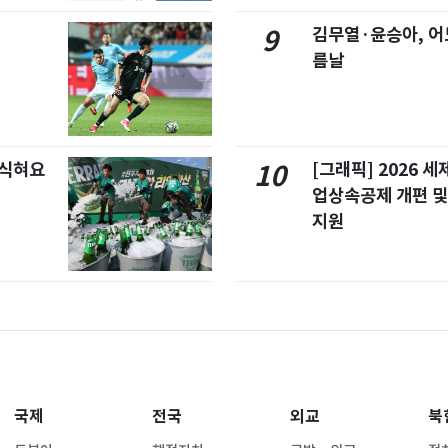
김무열·윤승아, 어
9
름날
 식혀요
[그래픽] 2026 
10
업상속공제 개편 및
지원
국제
전국
외교
북