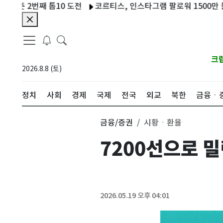
 2번째 톱10 도전
코르티스, 인스타그램 팔로워 1500만 돌파…역
크
2026.8.8 (토)
정치
사회
경제
국제
전국
외교
북한
금융ㆍ
금융/증권
시황ㆍ환율
7200선으로 
2026.05.19 오후 04:01