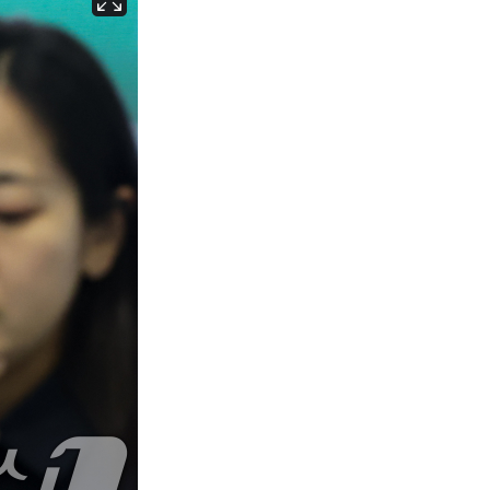
서울
33
℃
부산
33
℃
대구
33
℃
인천
34
℃
광주
33
℃
대전
33
℃
울산
32
℃
강릉
24
℃
제주
32
℃