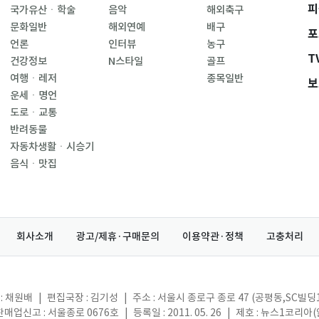
피
국가유산ㆍ학술
음악
해외축구
문화일반
해외연예
배구
포
언론
인터뷰
농구
T
건강정보
N스타일
골프
여행ㆍ레저
종목일반
보
운세ㆍ명언
도로ㆍ교통
반려동물
자동차생활ㆍ시승기
음식ㆍ맛집
회사소개
광고/제휴·구매문의
이용약관·정책
고충처리
: 채원배
|
편집국장 : 김기성
|
주소 : 서울시 종로구 종로 47 (공평동,SC빌딩
매업신고 : 서울종로 0676호
|
등록일 : 2011. 05. 26
|
제호 : 뉴스1코리아