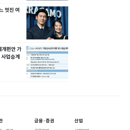
느 멋진 여
세제개편안 가
 사업승계
한
금융·증권
산업