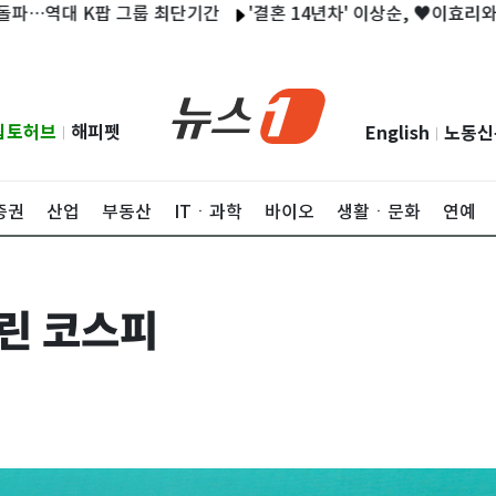
대 K팝 그룹 최단기간
'결혼 14년차' 이상순, ♥이효리와 보낸 일
립토허브
해피펫
English
노동신
|
|
증권
산업
부동산
ITㆍ과학
바이오
생활ㆍ문화
연예
밀린 코스피