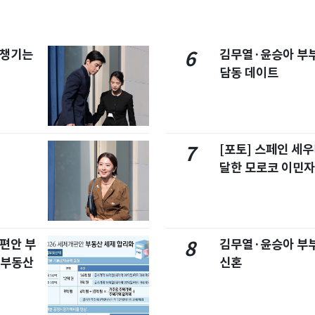
 챙기는
김무열·윤승아 부부 
6
담동 데이트
[포토] 스페인 세우
7
달한 모로코 이민
개편안 부
김무열·윤승아 부부
8
합부동산
신혼