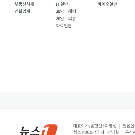
부동산시세
IT일반
바이오일반
건설업계
보안ㆍ해킹
게임ㆍ리뷰
과학일반
대표이사/발행인 : 이영섭
|
편집인 
청소년보호책임자 : 안병길
|
통신판