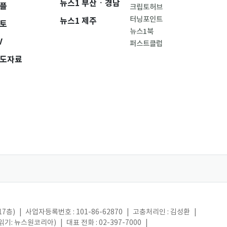
뉴스1 부산ㆍ경남
플
크립토허브
터닝포인트
뉴스1 제주
토
뉴스1북
V
퍼스트클럽
도자료
17층)
|
사업자등록번호 : 101-86-62870
|
고충처리인 : 김성환
|
(읽기: 뉴스원코리아)
|
대표 전화 : 02-397-7000
|