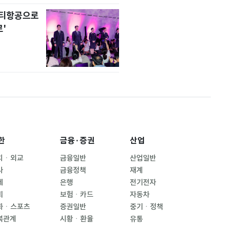
니티항공으로
'
한
금융·증권
산업
치ㆍ외교
금융일반
산업일반
사
금융정책
재계
제
은행
전기전자
회
보험ㆍ카드
자동차
화ㆍ스포츠
증권일반
중기ㆍ정책
북관계
시황ㆍ환율
유통