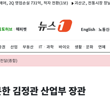
 영업손실 731억, 적자 전환(1보)
괴산군, 전통시장 장날마다 얼
립토허브
해피펫
English
노동신
|
|
증권
산업
부동산
ITㆍ과학
바이오
생활ㆍ문화
연예
전달(종합)
한 김정관 산업부 장관