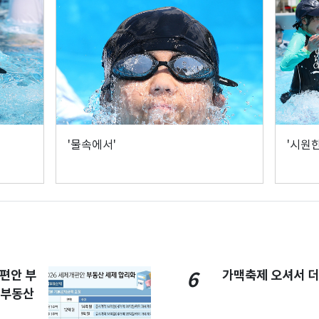
'물속에서'
'시원
개편안 부
가맥축제 오셔서 더
6
합부동산