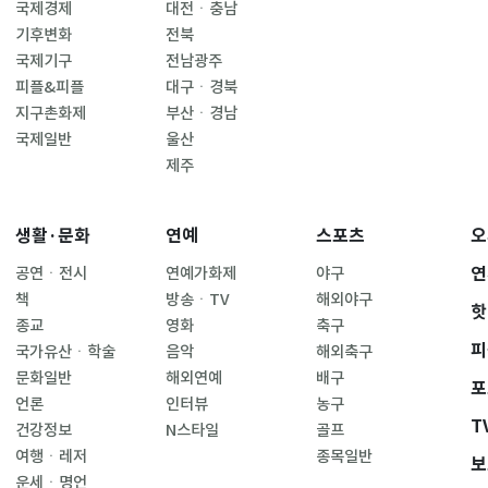
국제경제
대전ㆍ충남
기후변화
전북
국제기구
전남광주
피플&피플
대구ㆍ경북
지구촌화제
부산ㆍ경남
국제일반
울산
제주
생활·문화
연예
스포츠
오
연
공연ㆍ전시
연예가화제
야구
책
방송ㆍTV
해외야구
핫
종교
영화
축구
피
국가유산ㆍ학술
음악
해외축구
문화일반
해외연예
배구
포
언론
인터뷰
농구
T
건강정보
N스타일
골프
여행ㆍ레저
종목일반
보
운세ㆍ명언