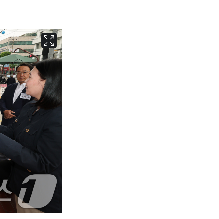
서울
36
℃
부산
34
℃
대구
39
℃
인천
37
℃
광주
37
℃
대전
36
℃
울산
33
℃
강릉
30
℃
제주
33
℃