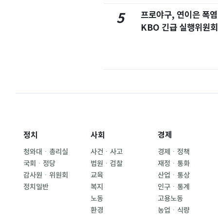
프로야구, 연이은 폭
5
KBO 긴급 실행위원회
정치
사회
경제
청와대ㆍ총리실
사건ㆍ사고
경제ㆍ정책
국회ㆍ정당
법원ㆍ검찰
재정ㆍ통화
감사원ㆍ위원회
교육
산업ㆍ통상
정치일반
복지
인구ㆍ통계
노동
고용노동
환경
농업ㆍ식량