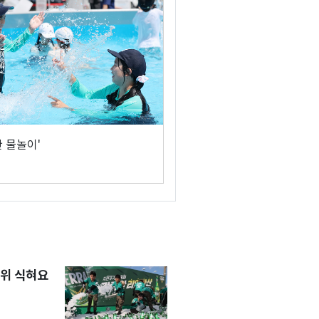
한 물놀이'
위 식혀요