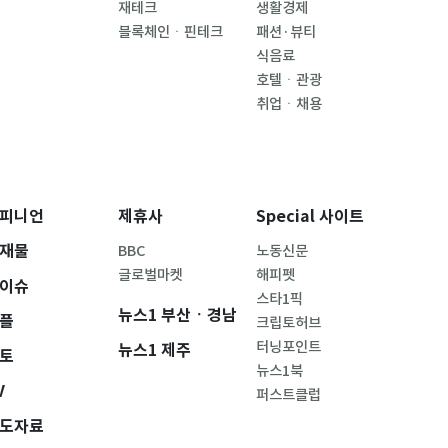
재테크
생활경제
블록체인ㆍ핀테크
패션·뷰티
식음료
호텔ㆍ관광
취업ㆍ채용
피니언
제휴사
Special 사이트
재물
BBC
노동신문
글로벌마켓
해피펫
이슈
스타1픽
뉴스1 부산ㆍ경남
플
크립토허브
터닝포인트
뉴스1 제주
토
뉴스1북
V
퍼스트클럽
도자료