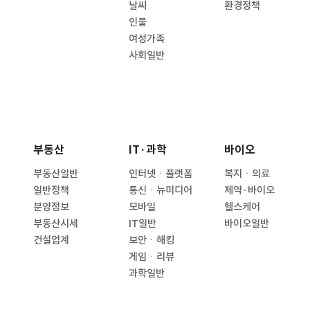
날씨
환경정책
인물
여성가족
사회일반
부동산
IT·과학
바이오
부동산일반
인터넷ㆍ플랫폼
복지ㆍ의료
일반정책
통신ㆍ뉴미디어
제약·바이오
분양정보
모바일
헬스케어
부동산시세
IT일반
바이오일반
건설업계
보안ㆍ해킹
게임ㆍ리뷰
과학일반