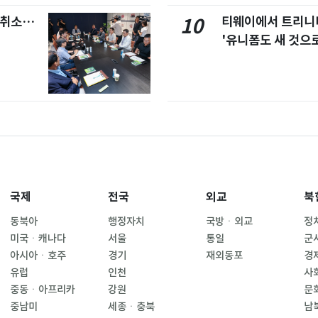
염취소…
티웨이에서 트리
10
'유니폼도 새 것으로
국제
전국
외교
북
동북아
행정자치
국방ㆍ외교
정
미국ㆍ캐나다
서울
통일
군
아시아ㆍ호주
경기
재외동포
경
유럽
인천
사
중동ㆍ아프리카
강원
문
중남미
세종ㆍ충북
남