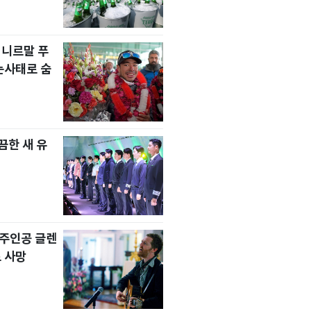
 니르말 푸
눈사태로 숨
한 새 유
' 주인공 글렌
 사망