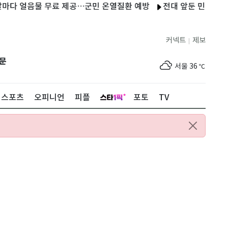
음물 무료 제공…군민 온열질환 예방
전대 앞둔 민주 당원 1.7만
커넥트
제보
|
제주
33
℃
문
서울
36
℃
부산
34
℃
스포츠
오피니언
피플
포토
TV
대구
39
℃
인천
37
℃
광주
37
℃
대전
36
℃
울산
33
℃
강릉
30
℃
제주
33
℃