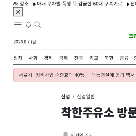
% 감소
아내 무차별 폭행 뒤 감금한 60대 구속기로
진에어, 2Q
크
2026.8.7 (금)
정치
사회
경제
국제
전국
외교
북한
금융ㆍ
서울시 "정비사업 순증효과 40%"…대통령실에 공급 백서 
산업
산업일반
착한주유소 방문
임세영 기자