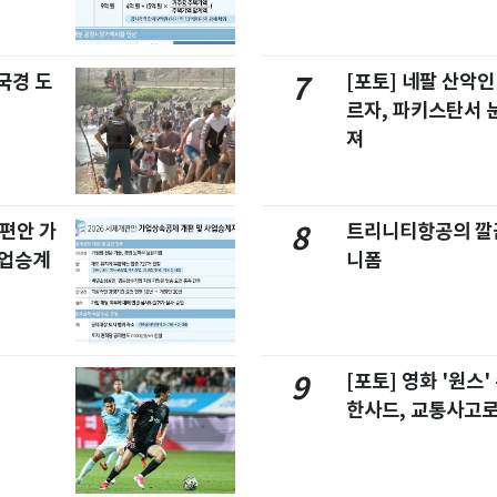
국경 도
[포토] 네팔 산악인
7
르자, 파키스탄서 
져
개편안 가
트리니티항공의 깔끔
8
사업승계
니폼
[포토] 영화 '원스
9
한사드, 교통사고로