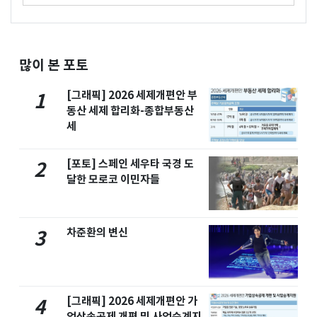
많이 본 포토
[그래픽] 2026 세제개편안 부
1
동산 세제 합리화-종합부동산
세
[포토] 스페인 세우타 국경 도
2
달한 모로코 이민자들
차준환의 변신
3
[그래픽] 2026 세제개편안 가
4
업상속공제 개편 및 사업승계지