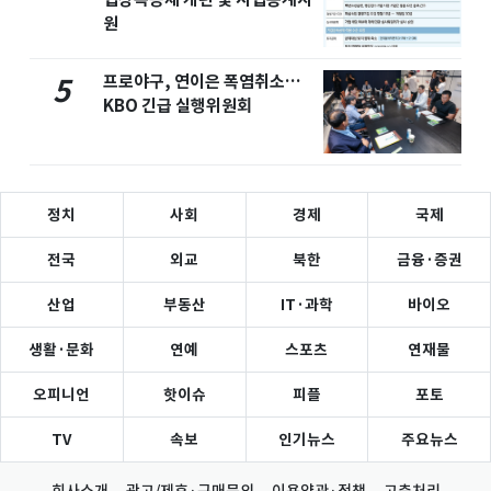
원
프로야구, 연이은 폭염취소…
5
KBO 긴급 실행위원회
정치
사회
경제
국제
전국
외교
북한
금융·증권
산업
부동산
IT·과학
바이오
생활·문화
연예
스포츠
연재물
오피니언
핫이슈
피플
포토
TV
속보
인기뉴스
주요뉴스