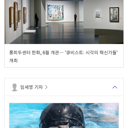
퐁피두센터 한화, 6월 개관… '큐비스트: 시각의 혁신가들'
개최
임세영 기자