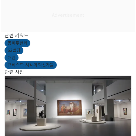
관련 키워드
퐁피두한화
63빌딩
개관
큐비스트: 시각의 혁신가들
관련 사진