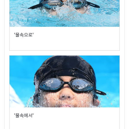
'물속으로'
'물속에서'