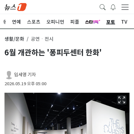
포토
문화
연예
스포츠
오피니언
피플
TV
생활/문화
공연ㆍ전시
6월 개관하는 '퐁피두센터 한화'
임세영 기자
2026.05.19 오후 05:00