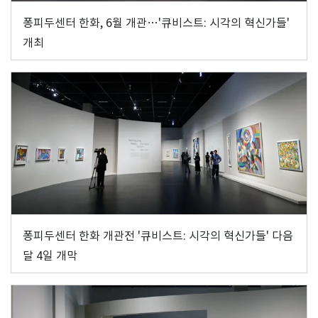
퐁피두센터 한화, 6월 개관…'큐비스트: 시각의 혁신가들'
개최
퐁피두센터 한화 개관전 '큐비스트: 시각의 혁신가들' 다음
달 4일 개막