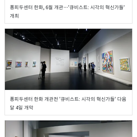
퐁피두센터 한화, 6월 개관…'큐비스트: 시각의 혁신가들'
개최
퐁피두센터 한화 개관전 '큐비스트: 시각의 혁신가들' 다음
달 4일 개막