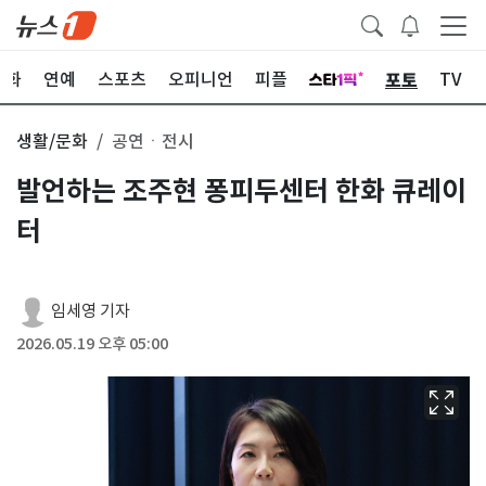
포토
문화
연예
스포츠
오피니언
피플
TV
생활/문화
공연ㆍ전시
발언하는 조주현 퐁피두센터 한화 큐레이
터
임세영 기자
2026.05.19 오후 05:00