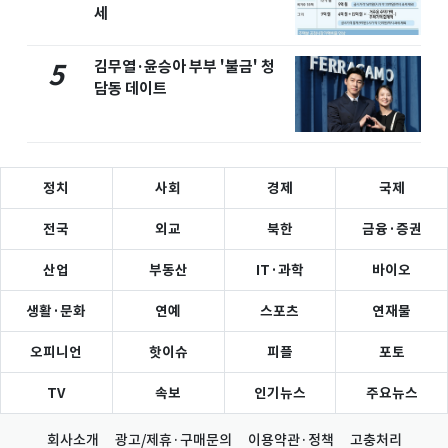
세
김무열·윤승아 부부 '불금' 청
5
담동 데이트
정치
사회
경제
국제
전국
외교
북한
금융·증권
산업
부동산
IT·과학
바이오
생활·문화
연예
스포츠
연재물
오피니언
핫이슈
피플
포토
TV
속보
인기뉴스
주요뉴스
회사소개
광고/제휴·구매문의
이용약관·정책
고충처리