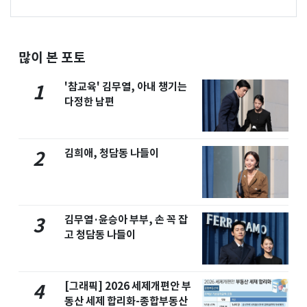
많이 본 포토
'참교육' 김무열, 아내 챙기는
1
다정한 남편
김희애, 청담동 나들이
2
김무열·윤승아 부부, 손 꼭 잡
3
고 청담동 나들이
[그래픽] 2026 세제개편안 부
4
동산 세제 합리화-종합부동산