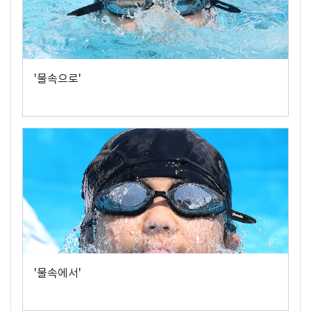
'물속으로'
'물속에서'