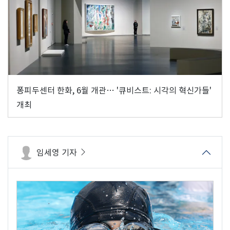
퐁피두센터 한화, 6월 개관… '큐비스트: 시각의 혁신가들'
개최
임세영 기자