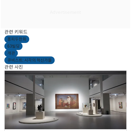
관련 키워드
퐁피두한화
63빌딩
개관
큐비스트: 시각의 혁신가들
관련 사진