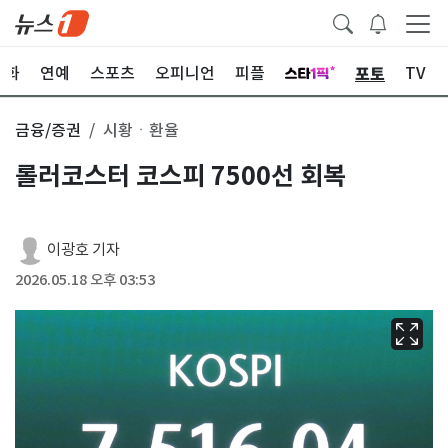
포토
문화
연예
스포츠
오피니언
피플
TV
금융/증권
시황ㆍ환율
롤러코스터 코스피 7500선 회복
이광호 기자
2026.05.18 오후 03:53