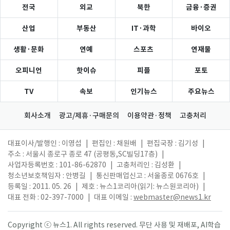
전국
외교
북한
금융·증권
산업
부동산
IT·과학
바이오
생활·문화
연예
스포츠
연재물
오피니언
핫이슈
피플
포토
TV
속보
인기뉴스
주요뉴스
회사소개
광고/제휴·구매문의
이용약관·정책
고충처리
대표이사/발행인 : 이영섭
|
편집인 : 채원배
|
편집국장 : 김기성
|
주소 : 서울시 종로구 종로 47 (공평동,SC빌딩17층)
|
사업자등록번호 : 101-86-62870
|
고충처리인 : 김성환
|
청소년보호책임자 : 안병길
|
통신판매업신고 : 서울종로 0676호
|
등록일 : 2011. 05. 26
|
제호 : 뉴스1코리아(읽기: 뉴스원코리아)
|
대표 전화 : 02-397-7000
|
대표 이메일 :
webmaster@news1.kr
Copyright ⓒ 뉴스1. All rights reserved. 무단 사용 및 재배포, AI학습