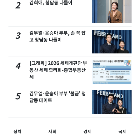
김희애, 청담동 나들이
2
김무열·윤승아 부부, 손 꼭 잡
3
고 청담동 나들이
[그래픽] 2026 세제개편안 부
4
동산 세제 합리화-종합부동산
세
김무열·윤승아 부부 '불금' 청
5
담동 데이트
정치
사회
경제
국제