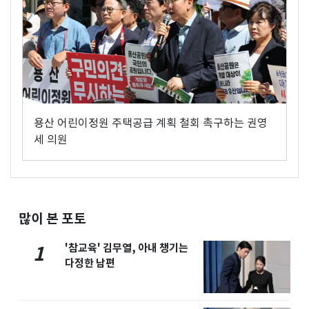
용산 어린이정원 주택공급 계획 철회 촉구하는 권영
세 의원
많이 본 포토
'참교육' 김무열, 아내 챙기는
1
다정한 남편