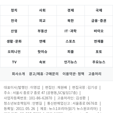
정치
사회
경제
국제
전국
외교
북한
금융·증권
산업
부동산
IT·과학
바이오
생활·문화
연예
스포츠
연재물
오피니언
핫이슈
피플
포토
TV
속보
인기뉴스
주요뉴스
회사소개
광고/제휴·구매문의
이용약관·정책
고충처리
대표이사/발행인 : 이영섭
|
편집인 : 채원배
|
편집국장 : 김기성
|
주소 : 서울시 종로구 종로 47 (공평동,SC빌딩17층)
|
사업자등록번호 : 101-86-62870
|
고충처리인 : 김성환
|
청소년보호책임자 : 안병길
|
통신판매업신고 : 서울종로 0676호
|
등록일 : 2011. 05. 26
|
제호 : 뉴스1코리아(읽기: 뉴스원코리아)
|