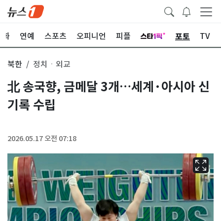
포토
문화
연예
스포츠
오피니언
피플
TV
북한
정치ㆍ외교
北 송국향, 금메달 3개…세계·아시아 신
기록 수립
2026.05.17 오전 07:18