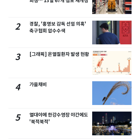
회생… 13일 67개 점포 재개장
경찰, '홍명보 감독 선임 의혹'
2
축구협회 압수수색
[그래픽] 온열질환자 발생 현황
3
가을채비
4
열대야에 한강수영장 야간에도
5
'북적북적'