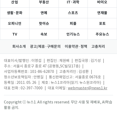
산업
부동산
IT·과학
바이오
생활·문화
연예
스포츠
연재물
오피니언
핫이슈
피플
포토
TV
속보
인기뉴스
주요뉴스
회사소개
광고/제휴·구매문의
이용약관·정책
고충처리
대표이사/발행인 : 이영섭
|
편집인 : 채원배
|
편집국장 : 김기성
|
주소 : 서울시 종로구 종로 47 (공평동,SC빌딩17층)
|
사업자등록번호 : 101-86-62870
|
고충처리인 : 김성환
|
청소년보호책임자 : 안병길
|
통신판매업신고 : 서울종로 0676호
|
등록일 : 2011. 05. 26
|
제호 : 뉴스1코리아(읽기: 뉴스원코리아)
|
대표 전화 : 02-397-7000
|
대표 이메일 :
webmaster@news1.kr
Copyright ⓒ 뉴스1. All rights reserved. 무단 사용 및 재배포, AI학습
활용 금지.