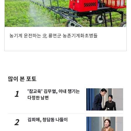
농기계 운전하는 北 룡연군 농촌기계화초병들
많이 본 포토
'참교육' 김무열, 아내 챙기는
1
다정한 남편
김희애, 청담동 나들이
2