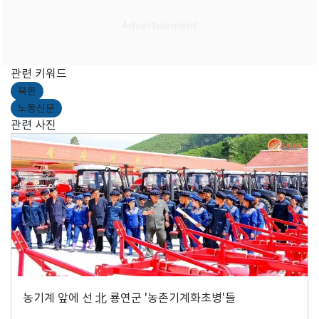
관련 키워드
북한
노동신문
관련 사진
농기계 앞에 선 北 룡연군 '농촌기계화초병'들