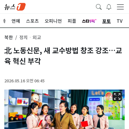
포토
문화
연예
스포츠
오피니언
피플
TV
북한
정치ㆍ외교
北 노동신문, 새 교수방법 창조 강조…교
육 혁신 부각
2026.05.16 오전 06:45