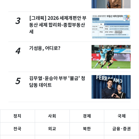
[그래픽] 2026 세제개편안 부
3
동산 세제 합리화-종합부동산
세
기성용, 어디로?
4
김무열·윤승아 부부 '불금' 청
5
담동 데이트
정치
사회
경제
국제
전국
외교
북한
금융·증권