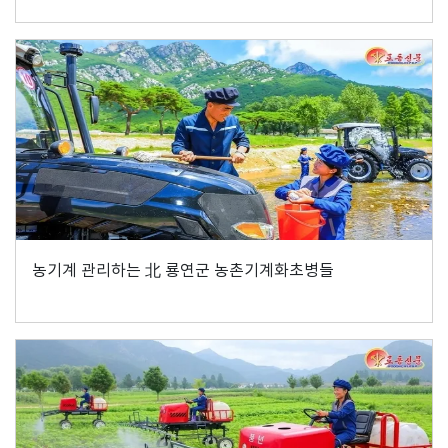
농기계 관리하는 北 룡연군 농촌기계화초병들