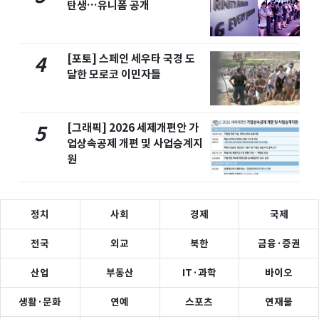
탄생…유니폼 공개
[포토] 스페인 세우타 국경 도
4
달한 모로코 이민자들
[그래픽] 2026 세제개편안 가
5
업상속공제 개편 및 사업승계지
원
정치
사회
경제
국제
전국
외교
북한
금융·증권
산업
부동산
IT·과학
바이오
생활·문화
연예
스포츠
연재물