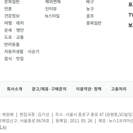
문화일반
해외연예
배구
포
언론
인터뷰
농구
T
건강정보
N스타일
골프
여행ㆍ레저
종목일반
보
운세ㆍ명언
도로ㆍ교통
반려동물
자동차생활ㆍ시승기
음식ㆍ맛집
회사소개
광고/제휴·구매문의
이용약관·정책
고충처리
: 채원배
|
편집국장 : 김기성
|
주소 : 서울시 종로구 종로 47 (공평동,SC빌딩
매업신고 : 서울종로 0676호
|
등록일 : 2011. 05. 26
|
제호 : 뉴스1코리아
.kr