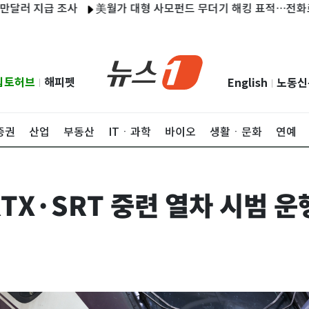
지급 조사
美월가 대형 사모펀드 무더기 해킹 표적…전화로 IT직
립토허브
해피펫
English
노동신
|
|
증권
산업
부동산
ITㆍ과학
바이오
생활ㆍ문화
연예
TX·SRT 중련 열차 시범 운