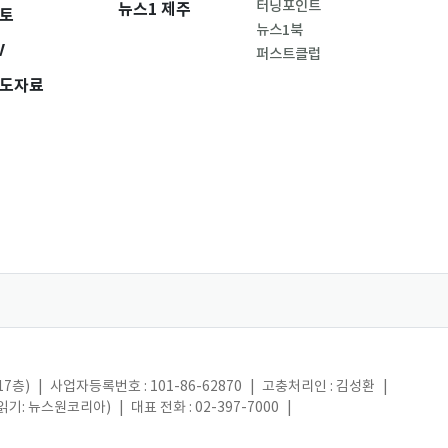
터닝포인트
뉴스1 제주
토
뉴스1북
V
퍼스트클럽
도자료
17층)
|
사업자등록번호 : 101-86-62870
|
고충처리인 : 김성환
|
(읽기: 뉴스원코리아)
|
대표 전화 : 02-397-7000
|