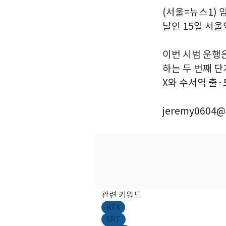
(서울=뉴스1) 
날인 15일 서
이번 시범 운행
하는 두 번째 단
X와 수서역 출·도
jeremy0604@
관련 키워드
KTX
SRT