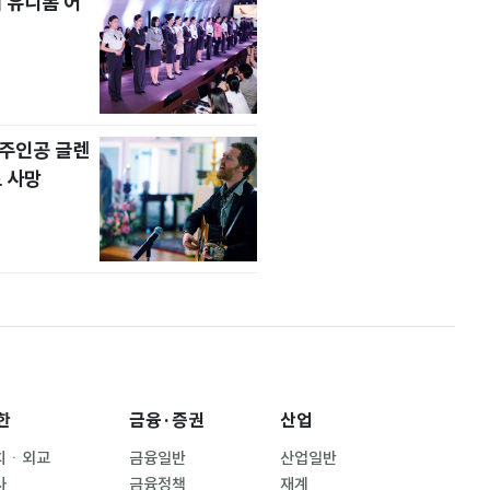
 유니폼 어
' 주인공 글렌
 사망
한
금융·증권
산업
치ㆍ외교
금융일반
산업일반
사
금융정책
재계