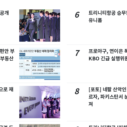
 공개
트리니티항공 승무
6
유니폼
개편안 부
프로야구, 연이은
7
합부동산
KBO 긴급 실행위
으로 재
[포토] 네팔 산악인
8
르자, 파키스탄서 
져