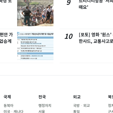
국경 도
트리니티항공 '저희
9
때요'
개편안 가
[포토] 영화 '원스
10
사업승계
한사드, 교통사고로
국제
전국
외교
북
동북아
행정자치
국방ㆍ외교
정
미국ㆍ캐나다
서울
통일
군