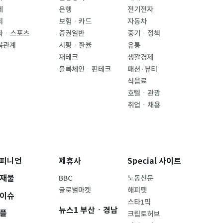
제
은행
전기전자
회
보험ㆍ카드
자동차
화ㆍ스포츠
증권일반
중기ㆍ정책
북관계
시황ㆍ환율
유통
재테크
생활경제
블록체인ㆍ핀테크
패션·뷰티
식음료
호텔ㆍ관광
취업ㆍ채용
피니언
제휴사
Special 사이트
재물
BBC
노동신문
글로벌마켓
해피펫
이슈
스타1픽
뉴스1 부산ㆍ경남
플
크립토허브