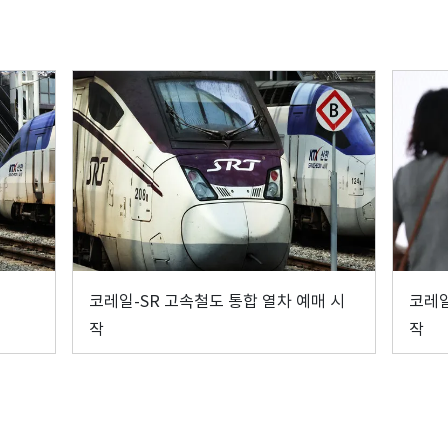
코레일-SR 고속철도 통합 열차 예매 시
코레일
작
작