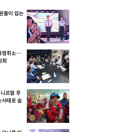
원들이 입는
 폭염취소…
원회
 니르말 푸
눈사태로 숨