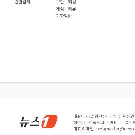
건설업계
보안ㆍ해킹
게임ㆍ리뷰
과학일반
대표이사/발행인 : 이영섭
|
편집인 
청소년보호책임자 : 안병길
|
통신판
대표 이메일 :
webmaster@news1