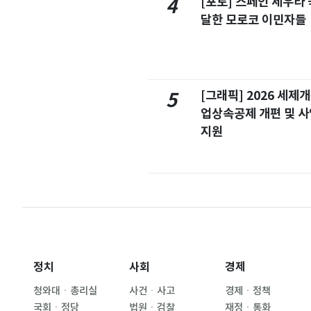
[포토] 스페인 세우타 
4
달한 모로코 이민자들
[그래픽] 2026 세제
5
업상속공제 개편 및 
지원
정치
사회
경제
청와대ㆍ총리실
사건ㆍ사고
경제ㆍ정책
국회ㆍ정당
법원ㆍ검찰
재정ㆍ통화