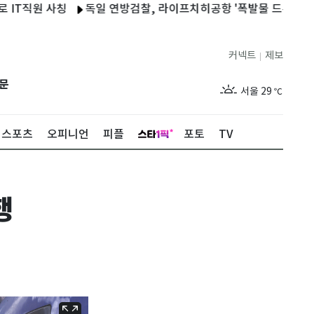
원 사칭
독일 연방검찰, 라이프치히공항 '폭발물 드론' 수사…"중
커넥트
제보
|
제주
26
℃
문
서울
29
℃
부산
26
℃
스포츠
오피니언
피플
포토
TV
대구
26
℃
인천
27
℃
행
광주
25
℃
대전
26
℃
울산
25
℃
강릉
23
℃
제주
26
℃