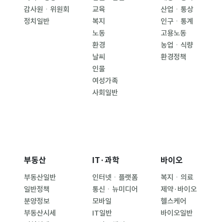
감사원ㆍ위원회
교육
산업ㆍ통상
정치일반
복지
인구ㆍ통계
노동
고용노동
환경
농업ㆍ식량
날씨
환경정책
인물
여성가족
사회일반
부동산
IT·과학
바이오
부동산일반
인터넷ㆍ플랫폼
복지ㆍ의료
일반정책
통신ㆍ뉴미디어
제약·바이오
분양정보
모바일
헬스케어
부동산시세
IT일반
바이오일반