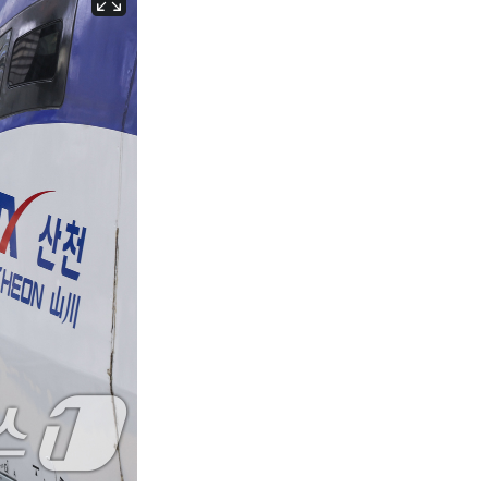
서울
29
℃
부산
26
℃
대구
26
℃
인천
27
℃
광주
25
℃
대전
26
℃
울산
25
℃
강릉
23
℃
제주
26
℃