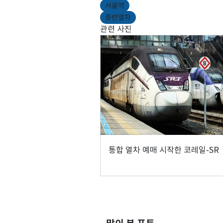
서울역
중련열차
관련 사진
통합 열차 예매 시작한 코레일-SR