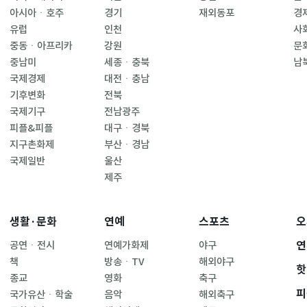
아시아ㆍ호주
경기
재외동포
경
유럽
인천
사
중동ㆍ아프리카
강원
문
중남미
세종ㆍ충북
남
국제경제
대전ㆍ충남
기후변화
전북
국제기구
전남광주
피플&피플
대구ㆍ경북
지구촌화제
부산ㆍ경남
국제일반
울산
제주
생활·문화
연예
스포츠
오
연
공연ㆍ전시
연예가화제
야구
책
방송ㆍTV
해외야구
핫
종교
영화
축구
피
국가유산ㆍ학술
음악
해외축구