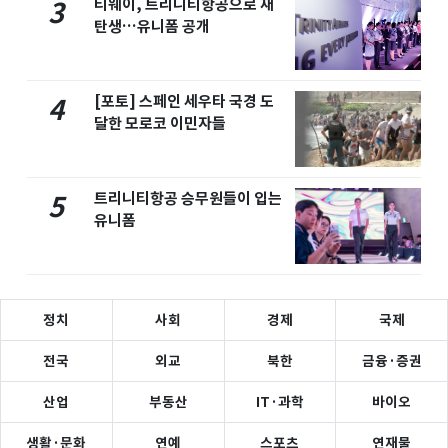
티웨이, 트리니티항공으로 재
3
탄생…유니폼 공개
[포토] 스페인 세우타 국경 도
4
달한 모로코 이민자들
트리니티항공 승무원들이 입는
5
유니폼
정치
사회
경제
국제
전국
외교
북한
금융·증권
산업
부동산
IT·과학
바이오
생활·문화
연예
스포츠
연재물