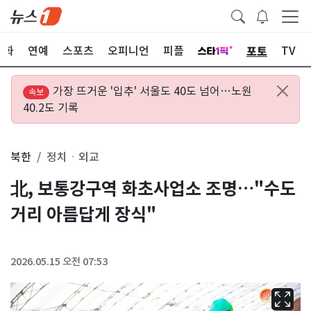
포토
문화
연예
스포츠
오피니언
피플
TV
가장 뜨거운 '입추' 서울도 40도 넘어…노원
속보
40.2도 기록
북한
정치ㆍ외교
北, 보통강구역 화초사업소 조명…"수도
거리 아름답게 장식"
2026.05.15 오전 07:53