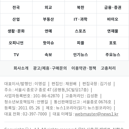
전국
외교
북한
금융·증권
산업
부동산
IT·과학
바이오
생활·문화
연예
스포츠
연재물
오피니언
핫이슈
피플
포토
TV
속보
인기뉴스
주요뉴스
회사소개
광고/제휴·구매문의
이용약관·정책
고충처리
대표이사/발행인 : 이영섭
|
편집인 : 채원배
|
편집국장 : 김기성
|
주소 : 서울시 종로구 종로 47 (공평동,SC빌딩17층)
|
사업자등록번호 : 101-86-62870
|
고충처리인 : 김성환
|
청소년보호책임자 : 안병길
|
통신판매업신고 : 서울종로 0676호
|
등록일 : 2011. 05. 26
|
제호 : 뉴스1코리아(읽기: 뉴스원코리아)
|
대표 전화 : 02-397-7000
|
대표 이메일 :
webmaster@news1.kr