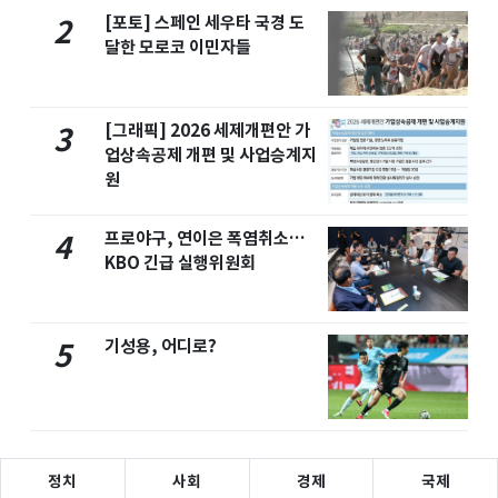
[포토] 스페인 세우타 국경 도
2
달한 모로코 이민자들
[그래픽] 2026 세제개편안 가
3
업상속공제 개편 및 사업승계지
원
프로야구, 연이은 폭염취소…
4
KBO 긴급 실행위원회
기성용, 어디로?
5
정치
사회
경제
국제