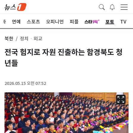
포토
문화
연예
스포츠
오피니언
피플
TV
북한
정치ㆍ외교
전국 험지로 자원 진출하는 함경북도 청
년들
2026.05.15 오전 07:52