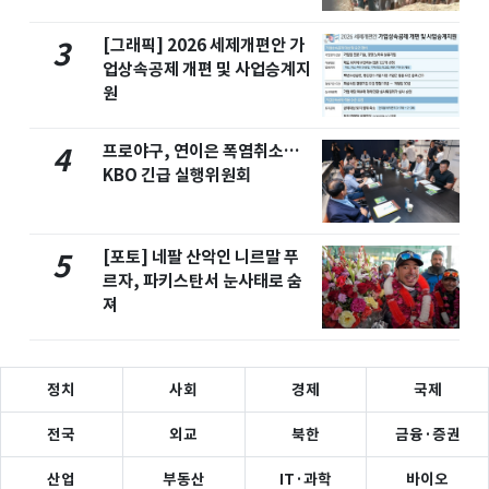
[그래픽] 2026 세제개편안 가
3
업상속공제 개편 및 사업승계지
원
프로야구, 연이은 폭염취소…
4
KBO 긴급 실행위원회
[포토] 네팔 산악인 니르말 푸
5
르자, 파키스탄서 눈사태로 숨
져
정치
사회
경제
국제
전국
외교
북한
금융·증권
산업
부동산
IT·과학
바이오