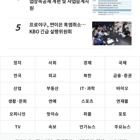
업상속공제 개편 및 사업승계지
원
프로야구, 연이은 폭염취소…
5
KBO 긴급 실행위원회
정치
사회
경제
국제
전국
외교
북한
금융·증권
산업
부동산
IT·과학
바이오
생활·문화
연예
스포츠
연재물
오피니언
핫이슈
피플
포토
TV
속보
인기뉴스
주요뉴스