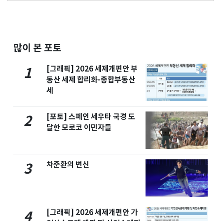
많이 본 포토
[그래픽] 2026 세제개편안 부
1
동산 세제 합리화-종합부동산
세
[포토] 스페인 세우타 국경 도
2
달한 모로코 이민자들
차준환의 변신
3
[그래픽] 2026 세제개편안 가
4