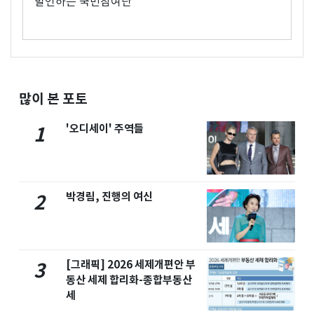
발언하는 국민참여단
많이 본 포토
'오디세이' 주역들
1
박경림, 진행의 여신
2
[그래픽] 2026 세제개편안 부
3
동산 세제 합리화-종합부동산
세