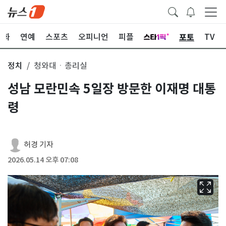
포토
문화
연예
스포츠
오피니언
피플
TV
정치
청와대ㆍ총리실
성남 모란민속 5일장 방문한 이재명 대통
령
허경 기자
2026.05.14 오후 07:08