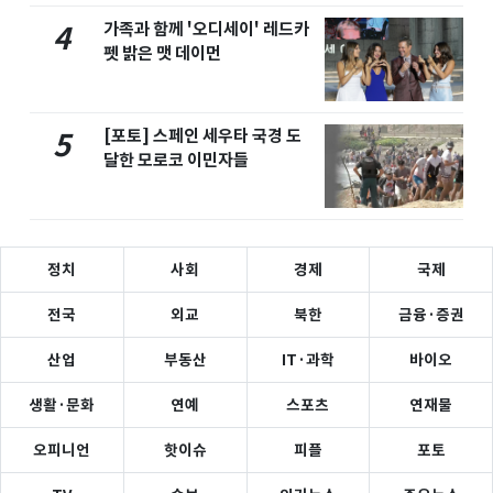
가족과 함께 '오디세이' 레드카
4
펫 밝은 맷 데이먼
[포토] 스페인 세우타 국경 도
5
달한 모로코 이민자들
정치
사회
경제
국제
전국
외교
북한
금융·증권
산업
부동산
IT·과학
바이오
생활·문화
연예
스포츠
연재물
오피니언
핫이슈
피플
포토