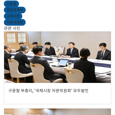
구윤철
재정경제부
국채시장
자문위원회
관련 사진
구윤철 부총리, '국채시장 자문위원회' 모두발언