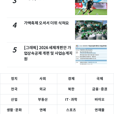
3
가맥축제 오셔서 더위 식혀요
4
[그래픽] 2026 세제개편안 가
5
업상속공제 개편 및 사업승계지
원
정치
사회
경제
국제
전국
외교
북한
금융·증권
산업
부동산
IT·과학
바이오
생활·문화
연예
스포츠
연재물