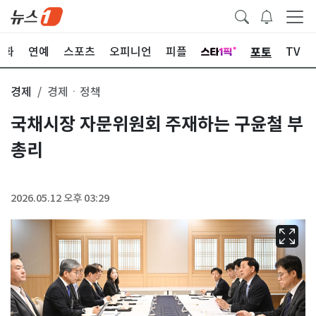
포토
문화
연예
스포츠
오피니언
피플
TV
경제
경제ㆍ정책
국채시장 자문위원회 주재하는 구윤철 부
총리
2026.05.12 오후 03:29