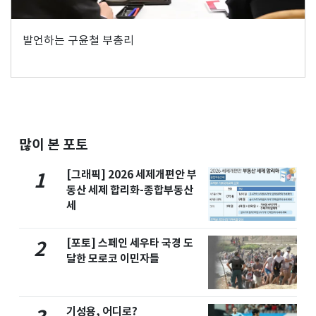
발언하는 구윤철 부총리
많이 본 포토
[그래픽] 2026 세제개편안 부
1
동산 세제 합리화-종합부동산
세
[포토] 스페인 세우타 국경 도
2
달한 모로코 이민자들
기성용, 어디로?